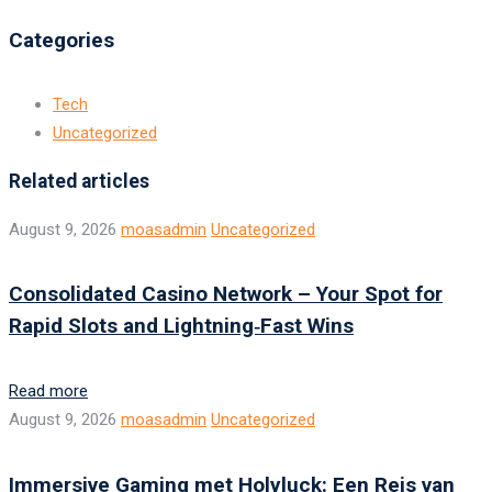
Categories
Tech
Uncategorized
Related articles
August 9, 2026
moasadmin
Uncategorized
Consolidated Casino Network – Your Spot for
Rapid Slots and Lightning‑Fast Wins
Read more
August 9, 2026
moasadmin
Uncategorized
Immersive Gaming met Holyluck: Een Reis van