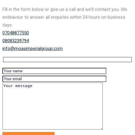
Fill in the form below or give us a call and we'll contact you. We
endeavour to answer all enquiries within 24 hours on business
days.
07048877550
08083239794
info@moasimperialgroup.com