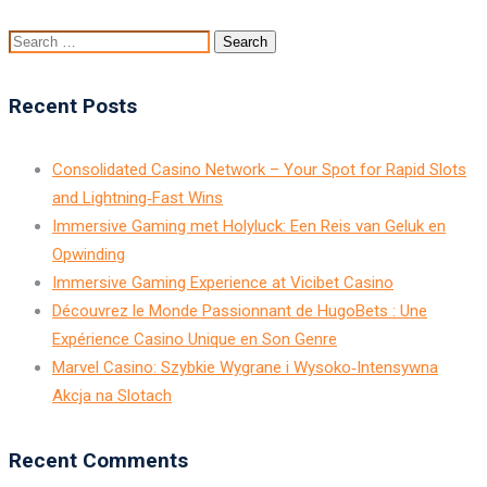
Search
for:
Recent Posts
Consolidated Casino Network – Your Spot for Rapid Slots
and Lightning‑Fast Wins
Immersive Gaming met Holyluck: Een Reis van Geluk en
Opwinding
Immersive Gaming Experience at Vicibet Casino
Découvrez le Monde Passionnant de HugoBets : Une
Expérience Casino Unique en Son Genre
Marvel Casino: Szybkie Wygrane i Wysoko‑Intensywna
Akcja na Slotach
Recent Comments