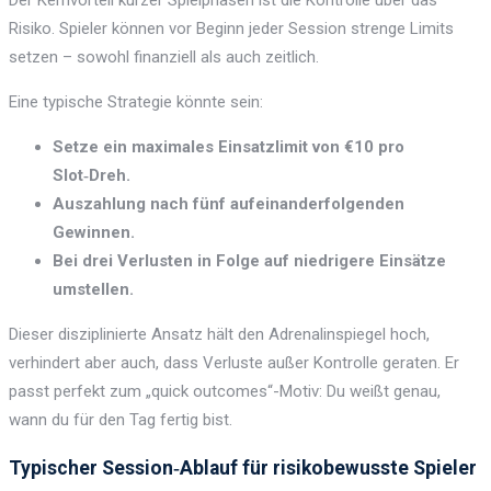
Der Kernvorteil kurzer Spielphasen ist die Kontrolle über das
Risiko. Spieler können vor Beginn jeder Session strenge Limits
setzen – sowohl finanziell als auch zeitlich.
Eine typische Strategie könnte sein:
Setze ein maximales Einsatzlimit von €10 pro
Slot‑Dreh.
Auszahlung nach fünf aufeinanderfolgenden
Gewinnen.
Bei drei Verlusten in Folge auf niedrigere Einsätze
umstellen.
Dieser disziplinierte Ansatz hält den Adrenalinspiegel hoch,
verhindert aber auch, dass Verluste außer Kontrolle geraten. Er
passt perfekt zum „quick outcomes“-Motiv: Du weißt genau,
wann du für den Tag fertig bist.
Typischer Session‑Ablauf für risikobewusste Spieler