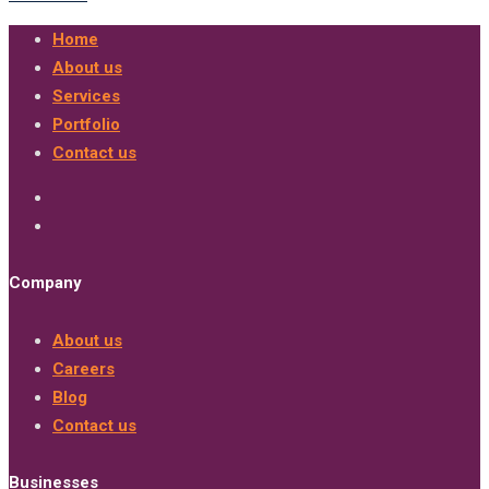
Home
About us
Services
Portfolio
Contact us
Company
About us
Careers
Blog
Contact us
Businesses