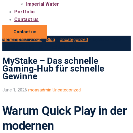
Imperial Water
Portfolio
Contact us
Contact us
Moasimperial Group
>
Blog
>
Uncategorized
>
MyStake – Das
schnelle Gaming‑Hub für schnelle Gewinne
MyStake – Das schnelle
Gaming‑Hub für schnelle
Gewinne
June 1, 2026
moasadmin
Uncategorized
Warum Quick Play in der
modernen