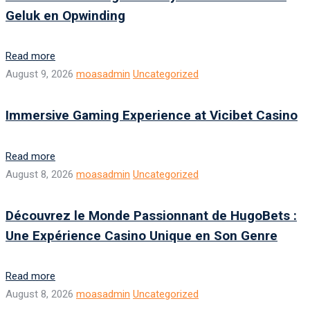
Geluk en Opwinding
Read more
August 9, 2026
moasadmin
Uncategorized
Immersive Gaming Experience at Vicibet Casino
Read more
August 8, 2026
moasadmin
Uncategorized
Découvrez le Monde Passionnant de HugoBets :
Une Expérience Casino Unique en Son Genre
Read more
August 8, 2026
moasadmin
Uncategorized