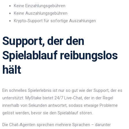
Keine Einzahlungsgebühren
Keine Auszahlungsgebühren
Krypto‑Support für sofortige Auszahlungen
Support, der den
Spielablauf reibungslos
hält
Ein schnelles Spielerlebnis ist nur so gut wie der Support, der es
unterstützt. MyStake bietet 24/7 Live‑Chat, der in der Regel
innerhalb von Sekunden antwortet, sodass etwaige Probleme
gelöst werden, bevor sie den Spielablauf stören.
Die Chat‑Agenten sprechen mehrere Sprachen – darunter