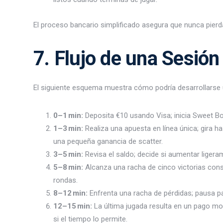
El proceso bancario simplificado asegura que nunca pierd
7. Flujo de una Sesió
El siguiente esquema muestra cómo podría desarrollarse u
0–1 min:
Deposita €10 usando Visa; inicia Sweet B
1–3 min:
Realiza una apuesta en línea única; gira 
una pequeña ganancia de scatter.
3–5 min:
Revisa el saldo; decide si aumentar ligera
5–8 min:
Alcanza una racha de cinco victorias conse
rondas.
8–12 min:
Enfrenta una racha de pérdidas; pausa pa
12–15 min:
La última jugada resulta en un pago mo
si el tiempo lo permite.