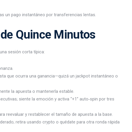
as un pago instantáneo por transferencias lentas.
n de Quince Minutos
na sesión corta típica:
onanza.
hasta que ocurra una ganancia—quizá un jackpot instantáneo o
mente la apuesta o mantenerla estable.
cutivas; siente la emoción y activa “+1” auto‑spin por tres
ra reevaluar y restablecer el tamaño de apuesta a la base.
derado; retira usando crypto o quédate para otra ronda rápida