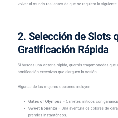
volver al mundo real antes de que se requiera la siguiente 
Vinci Spin
2. Selección de Slots
Gratificación Rápida
Si buscas una victoria rápida, querrás tragamonedas que
bonificación excesivas que alarguen la sesión.
Algunas de las mejores opciones incluyen:
Gates of Olympus
– Carretes míticos con gananci
Sweet Bonanza
– Una aventura de colores de cara
premios instantáneos.