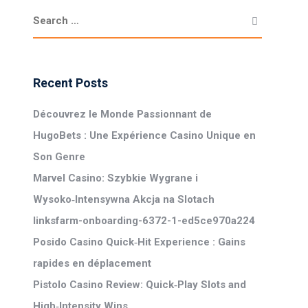
Recent Posts
Découvrez le Monde Passionnant de
HugoBets : Une Expérience Casino Unique en
Son Genre
Marvel Casino: Szybkie Wygrane i
Wysoko‑Intensywna Akcja na Slotach
linksfarm-onboarding-6372-1-ed5ce970a224
Posido Casino Quick‑Hit Experience : Gains
rapides en déplacement
Pistolo Casino Review: Quick‑Play Slots and
High‑Intensity Wins