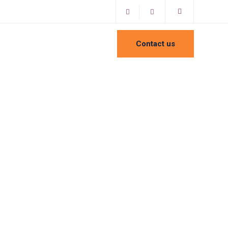
Contact us