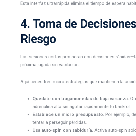
Esta interfaz ultrarrápida elimina el tiempo de espera hab
4. Toma de Decisiones
Riesgo
Las sesiones cortas prosperan con decisiones rápidas—ta
próxima jugada sin vacilación.
Aquí tienes tres micro‑estrategias que mantienen la acció
Quédate con tragamonedas de baja varianza.
Ofr
adrenalina alta sin agotar rápidamente tu bankroll.
Establece un micro‑presupuesto.
Por ejemplo, de
tentar a perseguir pérdidas.
Usa auto‑spin con sabiduría.
Activa auto‑spin sol