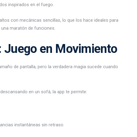
os inspirados en el fuego.
altos con mecánicas sencillas, lo que los hace ideales para
e una maratón de funciones.
t: Juego en Movimiento
 tamaño de pantalla, pero la verdadera magia sucede cuando
 descansando en un sofá, la app te permite:
ncias instantáneas sin retraso.