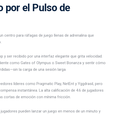
 por el Pulso de
 un centro para ráfagas de juego llenas de adrenalina que
.
p y ser recibido por una interfaz elegante que grita velocidad.
liente como Gates of Olympus o Sweet Bonanza y sentir cómo
didas—sin la carga de una sesión larga.
eedores líderes como Pragmatic Play, NetEnt y Yggdrasil, pero
mpensa instantánea. La alta calificación de 4.6 de jugadores
as cortas de emoción con mínima fricción.
los jugadores pueden lanzar un juego en menos de un minuto y