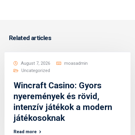
Related articles
August 7, 2026
moasadmin
Uncategorized
Wincraft Casino: Gyors
nyeremények és rövid,
intenzív játékok a modern
játékosoknak
Read more