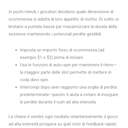
In pochi minuti, i giocatori decidono quale dimensione di
scommessa si adatta al loro appetito di rischio. Di solito si
limitano a puntate basse per massimizzare la durata della
sessione mantenendo i potenziali perdite gestibili.
Imposta un importo fisso di scommessa (ad
esempio $1 o $2) prima di iniziare.
Usa le funzioni di auto‑spin per mantenere il ritmo—
la maggior parte delle slot permette di mettere in
coda dieci spin.
Interrompi dopo aver raggiunto una soglia di perdita
predeterminata—questo ti aiuta a evitare di inseguire
le perdite durante il rush ad alta intensità.
La chiave è sentire ogni risultato istantaneamente; il gioco
ad alta intensità prospera su quel ciclo di feedback rapido.