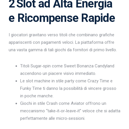
2 Slot ad Alta Energia
e Ricompense Rapide
I giocatori gravitano verso titoli che combinano grafiche
appariscenti con pagamenti veloci. La piattaforma offre
una vasta gamma di tali giochi da fornitori di primo livello.
Titoli Sugar‑spin come Sweet Bonanza Candyland
accendono un piacere visivo immediato.
Le slot machine in stile party come Crazy Time e
Funky Time ti danno la possibilità di vincere grosso
in poche manche.
Giochi in stile Crash come Aviator offrono un
meccanismo “take‑it‑or‑leave‑it” veloce che si adatta
perfettamente alle micro‑sessioni.