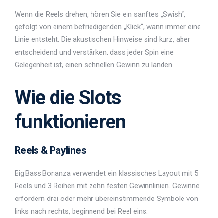
Wenn die Reels drehen, hören Sie ein sanftes „Swish“,
gefolgt von einem befriedigenden „Klick“, wann immer eine
Linie entsteht. Die akustischen Hinweise sind kurz, aber
entscheidend und verstärken, dass jeder Spin eine
Gelegenheit ist, einen schnellen Gewinn zu landen.
Wie die Slots
funktionieren
Reels & Paylines
Big Bass Bonanza verwendet ein klassisches Layout mit 5
Reels und 3 Reihen mit zehn festen Gewinnlinien. Gewinne
erfordern drei oder mehr übereinstimmende Symbole von
links nach rechts, beginnend bei Reel eins.