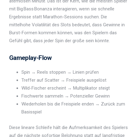
atemlosen Minute. Das ist der Kern, wie die meisten Spieler
mit Big Bass Bonanza interagieren, wenn sie schnelle
Ergebnisse statt Marathon-Sessions suchen. Die
mittelhohe Volatilität des Slots bedeutet, dass Gewinne in
Burst-Formen kommen können, was den Spielern das
Gefühl gibt, dass jeder Spin der große sein könnte.
Gameplay-Flow
Spin → Reels stoppen → Linien prüfen
Treffer auf Scatter → Freispiele ausgelöst
Wild-Fischer erscheint → Multiplikator steigt
Fischwerte sammeln → Potenzieller Gewinn
Wiederholen bis die Freispiele enden → Zurück zum
Basisspiel
Diese lineare Schleife hält die Aufmerksamkeit des Spielers
auf die nächste sofortige Belohnung statt auf langfristige