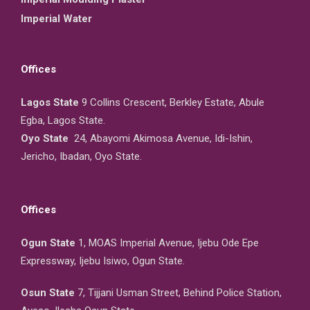
Imperial Water
Offices
Lagos State
9 Collins Crescent, Berkley Estate, Abule
Egba, Lagos State.
Oyo State
24, Abayomi Akimosa Avenue, Idi-Ishin,
Jericho, Ibadan, Oyo State.
Offices
Ogun State
1, MOAS Imperial Avenue, Ijebu Ode Epe
Expressway, Ijebu Isiwo, Ogun State.
Osun State
7, Tijjani Usman Street, Behind Police Station,