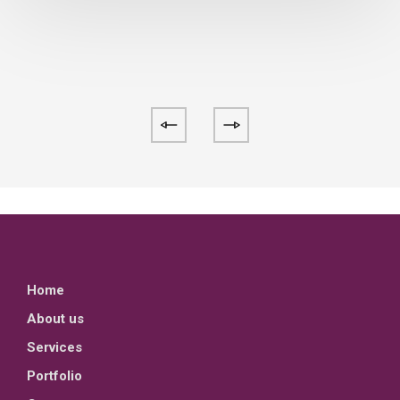
Home
About us
Services
Portfolio