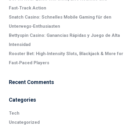
Fast‑Track Action
Snatch Casino: Schnelles Mobile Gaming für den
Unterwegs-Enthusiasten
Bettyspin Casino: Ganancias Rápidas y Juego de Alta
Intensidad
Rooster Bet: High‑Intensity Slots, Blackjack & More for
Fast‑Paced Players
Recent Comments
Categories
Tech
Uncategorized