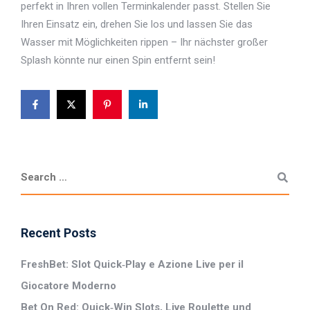
perfekt in Ihren vollen Terminkalender passt. Stellen Sie
Ihren Einsatz ein, drehen Sie los und lassen Sie das
Wasser mit Möglichkeiten rippen – Ihr nächster großer
Splash könnte nur einen Spin entfernt sein!
Recent Posts
FreshBet: Slot Quick‑Play e Azione Live per il
Giocatore Moderno
Bet On Red: Quick‑Win Slots, Live Roulette und