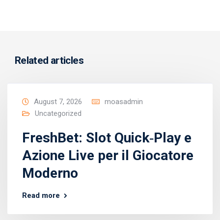
Related articles
August 7, 2026
moasadmin
Uncategorized
FreshBet: Slot Quick‑Play e
Azione Live per il Giocatore
Moderno
Read more