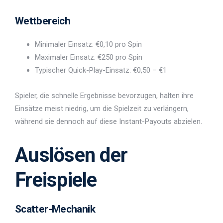
Wettbereich
Minimaler Einsatz: €0,10 pro Spin
Maximaler Einsatz: €250 pro Spin
Typischer Quick-Play-Einsatz: €0,50 – €1
Spieler, die schnelle Ergebnisse bevorzugen, halten ihre
Einsätze meist niedrig, um die Spielzeit zu verlängern,
während sie dennoch auf diese Instant-Payouts abzielen.
Auslösen der
Freispiele
Scatter-Mechanik