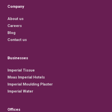
Company
About us
Careers
Blog
Contact us
Businesses
Imperial Tissue
Moas Imperial Hotels
Imperial Moulding Plaster
Imperial Water
Offices