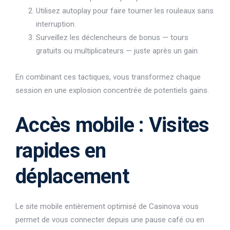
Utilisez autoplay pour faire tourner les rouleaux sans
interruption.
Surveillez les déclencheurs de bonus — tours
gratuits ou multiplicateurs — juste après un gain.
En combinant ces tactiques, vous transformez chaque
session en une explosion concentrée de potentiels gains.
Accès mobile : Visites
rapides en
déplacement
Le site mobile entièrement optimisé de Casinova vous
permet de vous connecter depuis une pause café ou en