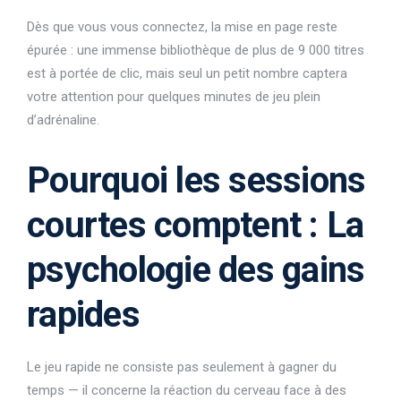
Dès que vous vous connectez, la mise en page reste
épurée : une immense bibliothèque de plus de 9 000 titres
est à portée de clic, mais seul un petit nombre captera
votre attention pour quelques minutes de jeu plein
d’adrénaline.
Pourquoi les sessions
courtes comptent : La
psychologie des gains
rapides
Le jeu rapide ne consiste pas seulement à gagner du
temps — il concerne la réaction du cerveau face à des