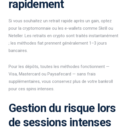
rapidement
Si vous souhaitez un retrait rapide après un gain, optez
pour la cryptomonnaie ou les e-wallets comme Skrill ou
Neteller. Les retraits en crypto sont traités instantanément
; les méthodes fiat prennent généralement 1–3 jours
bancaires.
Pour les dépôts, toutes les méthodes fonctionnent —
Visa, Mastercard ou Paysafecard — sans frais
supplémentaires, vous conservez plus de votre bankroll
pour ces spins intenses.
Gestion du risque lors
de sessions intenses