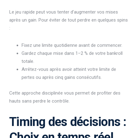
Le jeu rapide peut vous tenter d’augmenter vos mises
après un gain. Pour éviter de tout perdre en quelques spins
:
Fixez une limite quotidienne avant de commencer.
Gardez chaque mise dans 1–2 % de votre bankroll
totale.
Arrêtez-vous après avoir atteint votre limite de
pertes ou après cinq gains consécutifs.
Cette approche disciplinée vous permet de profiter des
hauts sans perdre le contrôle.
Timing des décisions :
Choix en temps réel