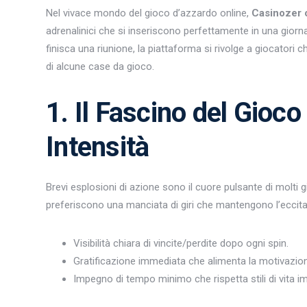
Nel vivace mondo del gioco d’azzardo online,
Casinozer 
adrenalinici che si inseriscono perfettamente in una giorn
finisca una riunione, la piattaforma si rivolge a giocatori
di alcune case da gioco.
1. Il Fascino del Gioco
Intensità
Brevi esplosioni di azione sono il cuore pulsante di molti
preferiscono una manciata di giri che mantengono l’eccitazi
Visibilità chiara di vincite/perdite dopo ogni spin.
Gratificazione immediata che alimenta la motivazio
Impegno di tempo minimo che rispetta stili di vita i