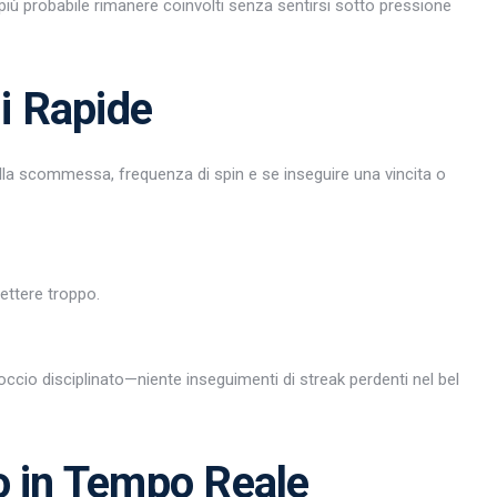
più probabile rimanere coinvolti senza sentirsi sotto pressione
ni Rapide
ella scommessa, frequenza di spin e se inseguire una vincita o
ettere troppo.
occio disciplinato—niente inseguimenti di streak perdenti nel bel
io in Tempo Reale