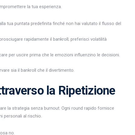
ompromettere la tua esperienza.
lla tua puntata predefinita finché non hai valutato il flusso del
prosciugare rapidamente il bankroll; preferisci volatilità
care per uscire prima che le emozioni influenzino le decisioni.
are sia il bankroll che il divertimento.
ttraverso la Ripetizione
inare la strategia senza burnout. Ogni round rapido fornisce
 personali al rischio.
cosa no.