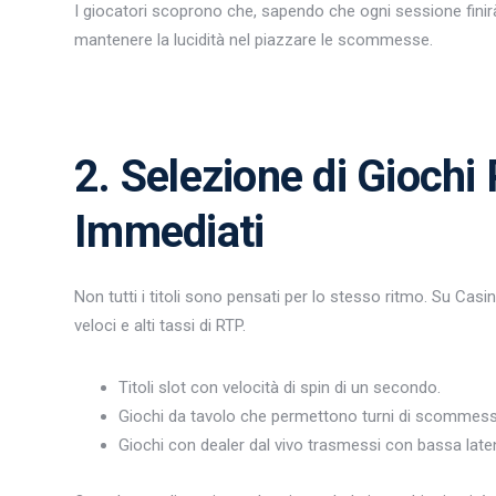
I giocatori scoprono che, sapendo che ogni sessione fini
mantenere la lucidità nel piazzare le scommesse.
Casinozer casino
2. Selezione di Giochi 
Immediati
Non tutti i titoli sono pensati per lo stesso ritmo. Su Casin
veloci e alti tassi di RTP.
Titoli slot con velocità di spin di un secondo.
Giochi da tavolo che permettono turni di scommessa
Giochi con dealer dal vivo trasmessi con bassa late