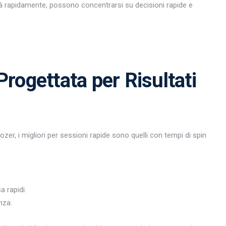
rà rapidamente, possono concentrarsi su decisioni rapide e
Progettata per Risultati
ozer, i migliori per sessioni rapide sono quelli con tempi di spin
 rapidi.
nza.