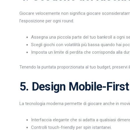
Giocare velocemente non significa giocare sconsideratame
l’esposizione per ogni round.
Assegna una piccola parte del tuo bankroll a ogni s
Scegli giochi con volatilità più bassa quando hai po
Imposta un limite di perdita che corrisponda alla dur
Tenendo la puntata proporzionata al tuo budget, preservi il
5. Design Mobile-Firs
La tecnologia moderna permette di giocare anche in movim
Interfaccia elegante che si adatta a qualsiasi dime
Controlli touch-friendly per spin istantanei.