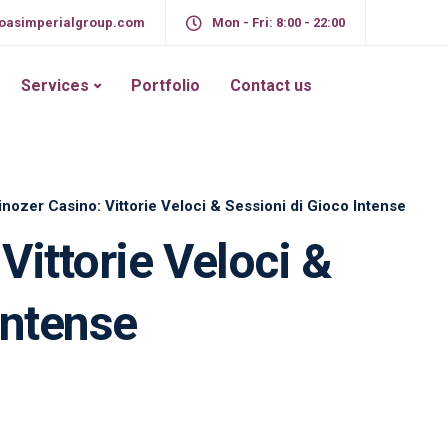
oasimperialgroup.com
Mon - Fri: 8:00 - 22:00
Services
Portfolio
Contact us
nozer Casino: Vittorie Veloci & Sessioni di Gioco Intense
Vittorie Veloci &
Intense