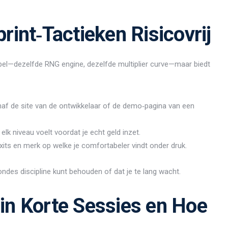
int‑Tactieken Risicovrij
pel—dezelfde RNG engine, dezelfde multiplier curve—maar biedt
af de site van de ontwikkelaar of de demo‑pagina van een
elk niveau voelt voordat je echt geld inzet.
xits en merk op welke je comfortabeler vindt onder druk.
ondes discipline kunt behouden of dat je te lang wacht.
in Korte Sessies en Hoe