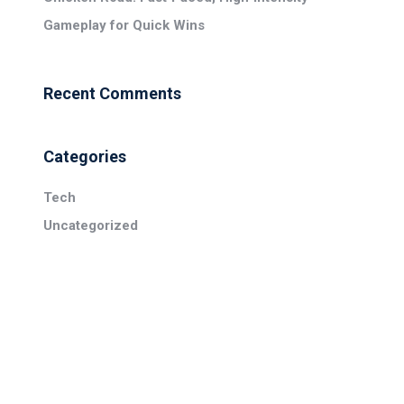
Gameplay for Quick Wins
Recent Comments
Categories
Tech
Uncategorized