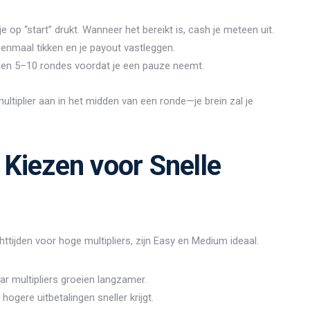
e op “start” drukt. Wanneer het bereikt is, cash je meteen uit.
eenmaal tikken en je payout vastleggen.
hien 5–10 rondes voordat je een pauze neemt.
 multiplier aan in het midden van een ronde—je brein zal je
 Kiezen voor Snelle
ttijden voor hoge multipliers, zijn Easy en Medium ideaal.
r multipliers groeien langzamer.
ogere uitbetalingen sneller krijgt.