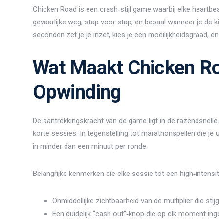
Chicken Road is een crash‑stijl game waarbij elke heartbea
gevaarlijke weg, stap voor stap, en bepaal wanneer je de kip
seconden zet je je inzet, kies je een moeilijkheidsgraad, en
Wat Maakt Chicken Roa
Opwinding
De aantrekkingskracht van de game ligt in de razendsnelle
korte sessies. In tegenstelling tot marathonspellen die je 
in minder dan een minuut per ronde.
Belangrijke kenmerken die elke sessie tot een high‑intensit
Onmiddellijke zichtbaarheid van de multiplier die stijg
Een duidelijk “cash out”‑knop die op elk moment ing