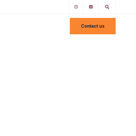
Contact us