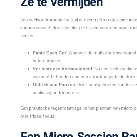
Ze te Vermijden
Een veelvoorkomende valkuil is overinzetten op kleine inz
kunnen winnen” door geduldig te blijven voor een hoge multipl
verlies.
Panic Cash Out:
Wanneer de multiplier onverwacht
betere doelen.
Verliesreeks Vermoeidheid:
Na een reeks verlieze
van vast te houden aan hun vooraf ingestelde doele
Gebrek aan Pauzes:
Door onafgebroken rondes te 
beslissingen toenemen.
Een praktische tegenmaatregel is het plannen van micro‑pau
met frisse focus.
Een Micro‑Session Ba