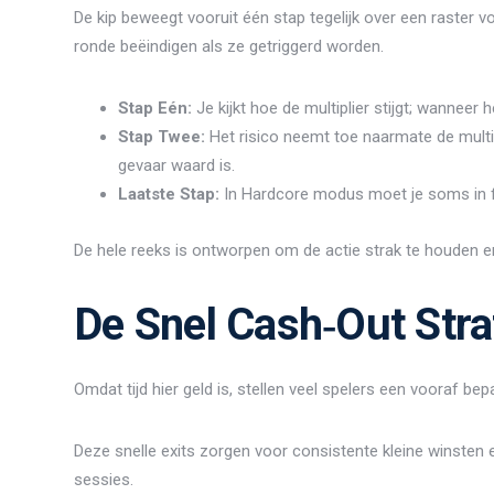
De kip beweegt vooruit één stap tegelijk over een raster
ronde beëindigen als ze getriggerd worden.
Stap Eén:
Je kijkt hoe de multiplier stijgt; wanneer h
Stap Twee:
Het risico neemt toe naarmate de multip
gevaar waard is.
Laatste Stap:
In Hardcore modus moet je soms in f
De hele reeks is ontworpen om de actie strak te houden e
De Snel Cash‑Out Str
Omdat tijd hier geld is, stellen veel spelers een vooraf bep
Deze snelle exits zorgen voor consistente kleine winsten e
sessies.