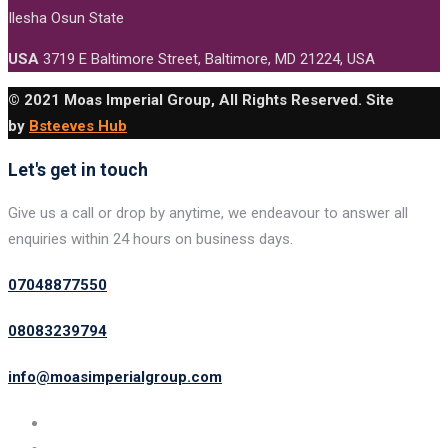
Ilesha Osun State
USA
3719 E Baltimore Street, Baltimore, MD 21224, USA
© 2021 Moas Imperial Group, All Rights Reserved. Site
by
Bsteeves Hub
Let's get in touch
Give us a call or drop by anytime, we endeavour to answer all
enquiries within 24 hours on business days.
07048877550
08083239794
info@moasimperialgroup.com