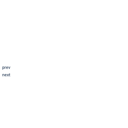
prev
next