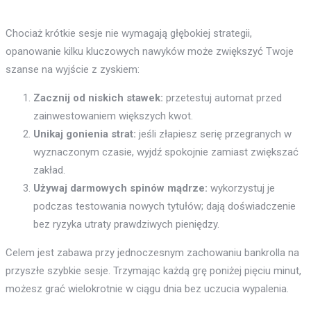
Chociaż krótkie sesje nie wymagają głębokiej strategii,
opanowanie kilku kluczowych nawyków może zwiększyć Twoje
szanse na wyjście z zyskiem:
Zacznij od niskich stawek:
przetestuj automat przed
zainwestowaniem większych kwot.
Unikaj gonienia strat:
jeśli złapiesz serię przegranych w
wyznaczonym czasie, wyjdź spokojnie zamiast zwiększać
zakład.
Używaj darmowych spinów mądrze:
wykorzystuj je
podczas testowania nowych tytułów; dają doświadczenie
bez ryzyka utraty prawdziwych pieniędzy.
Celem jest zabawa przy jednoczesnym zachowaniu bankrolla na
przyszłe szybkie sesje. Trzymając każdą grę poniżej pięciu minut,
możesz grać wielokrotnie w ciągu dnia bez uczucia wypalenia.