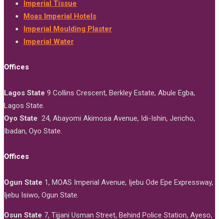
Imperial Tissue
Moas Imperial Hotels
Imperial Moulding Plaster
Imperial Water
Offices
Lagos State
9 Collins Crescent, Berkley Estate, Abule Egba,
Lagos State.
Oyo State
24, Abayomi Akimosa Avenue, Idi-Ishin, Jericho,
Ibadan, Oyo State.
Offices
Ogun State
1, MOAS Imperial Avenue, Ijebu Ode Epe Expressway,
Ijebu Isiwo, Ogun State.
Osun State
7, Tijjani Usman Street, Behind Police Station, Ayeso,