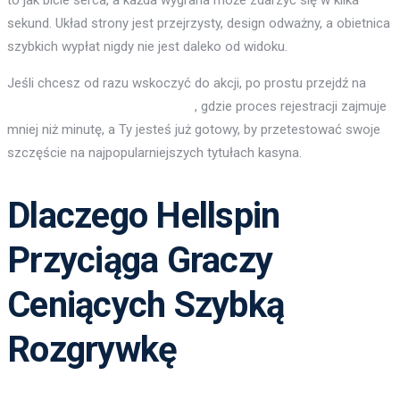
to jak bicie serca, a każda wygrana może zdarzyć się w kilka
sekund. Układ strony jest przejrzysty, design odważny, a obietnica
szybkich wypłat nigdy nie jest daleko od widoku.
Jeśli chcesz od razu wskoczyć do akcji, po prostu przejdź na
https://hellspincasino-official.pl/
, gdzie proces rejestracji zajmuje
mniej niż minutę, a Ty jesteś już gotowy, by przetestować swoje
szczęście na najpopularniejszych tytułach kasyna.
Dlaczego Hellspin
Przyciąga Graczy
Ceniących Szybką
Rozgrywkę