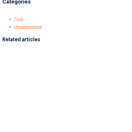
Categories
Tech
Uncategorized
Related articles