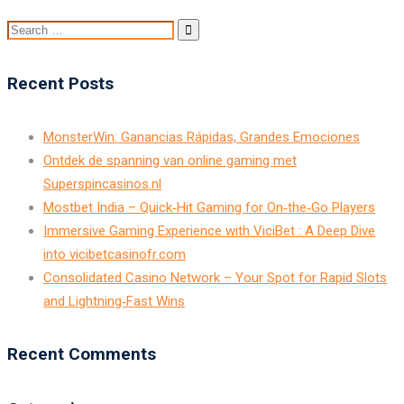
Search
for:
Recent Posts
MonsterWin: Ganancias Rápidas, Grandes Emociones
Ontdek de spanning van online gaming met
Superspincasinos.nl
Mostbet India – Quick‑Hit Gaming for On‑the‑Go Players
Immersive Gaming Experience with ViciBet : A Deep Dive
into vicibetcasinofr.com
Consolidated Casino Network – Your Spot for Rapid Slots
and Lightning‑Fast Wins
Recent Comments