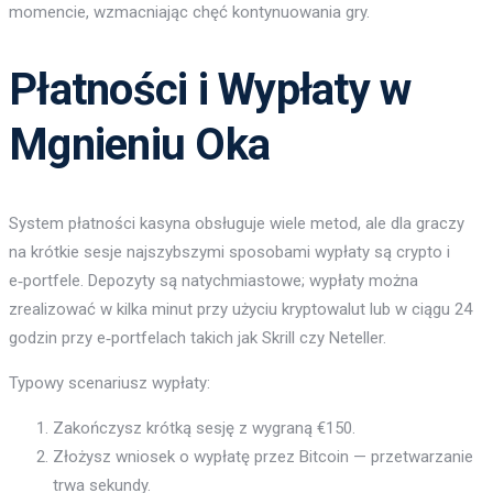
momencie, wzmacniając chęć kontynuowania gry.
Płatności i Wypłaty w
Mgnieniu Oka
System płatności kasyna obsługuje wiele metod, ale dla graczy
na krótkie sesje najszybszymi sposobami wypłaty są crypto i
e‑portfele. Depozyty są natychmiastowe; wypłaty można
zrealizować w kilka minut przy użyciu kryptowalut lub w ciągu 24
godzin przy e‑portfelach takich jak Skrill czy Neteller.
Typowy scenariusz wypłaty:
Zakończysz krótką sesję z wygraną €150.
Złożysz wniosek o wypłatę przez Bitcoin — przetwarzanie
trwa sekundy.