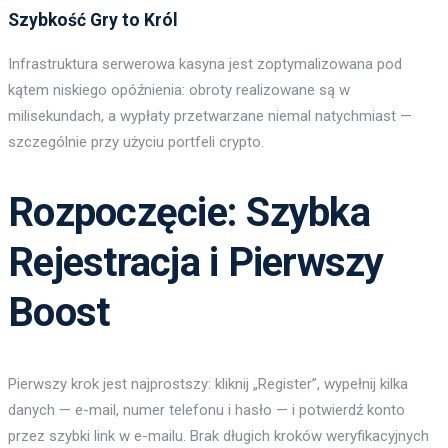
Szybkość Gry to Król
Infrastruktura serwerowa kasyna jest zoptymalizowana pod
kątem niskiego opóźnienia: obroty realizowane są w
milisekundach, a wypłaty przetwarzane niemal natychmiast —
szczególnie przy użyciu portfeli crypto.
Rozpoczęcie: Szybka
Rejestracja i Pierwszy
Boost
Pierwszy krok jest najprostszy: kliknij „Register”, wypełnij kilka
danych — e-mail, numer telefonu i hasło — i potwierdź konto
przez szybki link w e-mailu. Brak długich kroków weryfikacyjnych