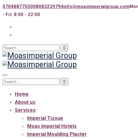
07048877550
08083239794
info@moasimperialgroup.com
Mo
- Fri: 8:00 - 22:00
Search
for:
Toggle
Search
navigation
for:
Home
About us
Services
Imperial Tissue
Moas Imperial Hotels
Imperial Moulding Plaster