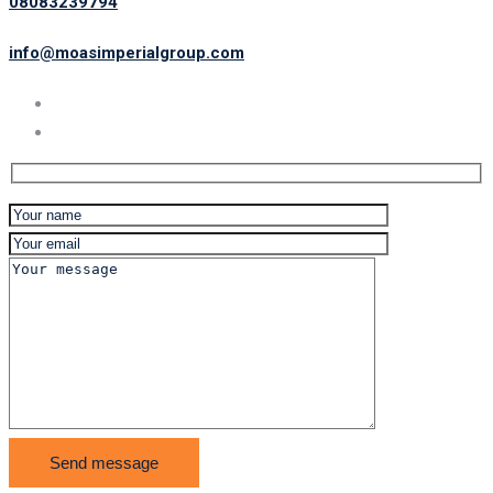
08083239794
info@moasimperialgroup.com