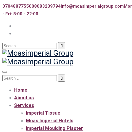
07048877550
08083239794
info@moasimperialgroup.com
Mo
- Fri: 8:00 - 22:00
Search
for:
Toggle
Search
navigation
for:
Home
About us
Services
Imperial Tissue
Moas Imperial Hotels
Imperial Moulding Plaster