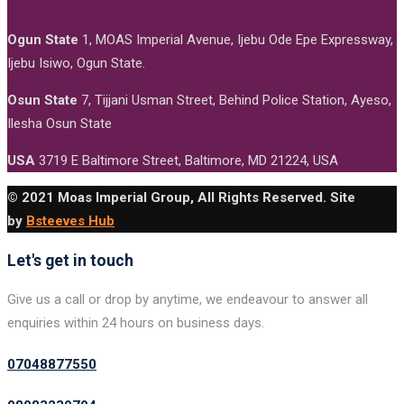
Ogun State
1, MOAS Imperial Avenue, Ijebu Ode Epe Expressway,
Ijebu Isiwo, Ogun State.
Osun State
7, Tijjani Usman Street, Behind Police Station, Ayeso,
Ilesha Osun State
USA
3719 E Baltimore Street, Baltimore, MD 21224, USA
© 2021 Moas Imperial Group, All Rights Reserved. Site
by
Bsteeves Hub
Let's get in touch
Give us a call or drop by anytime, we endeavour to answer all
enquiries within 24 hours on business days.
07048877550