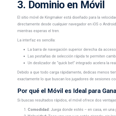
3. Dominio en Móvil
El sitio móvil de Kingmaker está diseñado para la veloci
directamente desde cualquier navegador en iOS o Android,
mientras esperas el tren.
La interfaz es sencilla:
La barra de navegación superior derecha da acceso 
Las pestañas de selección rápida te permiten cambia
Un deslizador de “quick bet” integrado acelera la re
Debido a que todo carga rápidamente, dedicas menos tiem
exactamente lo que buscan los jugadores de sesiones co
Por qué el Móvil es Ideal para Gan
Si buscas resultados rápidos, el móvil ofrece dos ventajas
Comodidad:
Juega donde estés – en casa, en una 