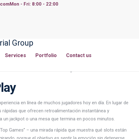
.com
asino: Ganancias Rápidas y Slots de Alta‑Intensidad para el Jugad
Mon - Fri: 8:00 - 22:00
ancias Rápidas y Slots
ra el Jugador Moderno
tu ritmo. Kingmaker Casino ofrece justo eso: un entorno de
Services
Portfolio
Contact us
idas y pagos inmediatos. En las próximas secciones
tos en una emocionante racha de ganancias.
Play
experiencia en línea de muchos jugadores hoy en día. En lugar de
 rápidas que ofrecen retroalimentación instantánea y
ga un jackpot o una mesa que termina en pocos minutos.
“Top Games” – una mirada rápida que muestra qué slots están
irando, porque el objetivo es sentir la emoción sin detenerse.