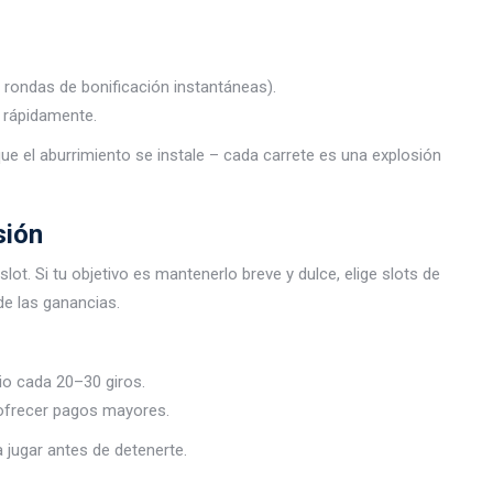
 rondas de bonificación instantáneas).
 rápidamente.
ue el aburrimiento se instale – cada carrete es una explosión
sión
 slot. Si tu objetivo es mantenerlo breve y dulce, elige slots de
de las ganancias.
io cada 20–30 giros.
o ofrecer pagos mayores.
jugar antes de detenerte.