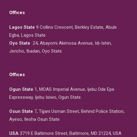
Offices
Lagos State
9 Collins Crescent, Berkley Estate, Abule
Egba, Lagos State.
Oyo State
24, Abayomi Akimosa Avenue, Idi-Ishin,
Jericho, Ibadan, Oyo State.
Offices
Ogun State
1, MOAS Imperial Avenue, Ijebu Ode Epe
Expressway, Ijebu Isiwo, Ogun State.
Osun State
7, Tijjani Usman Street, Behind Police Station,
Ayeso, Ilesha Osun State
USA
3719 E Baltimore Street, Baltimore, MD 21224, USA