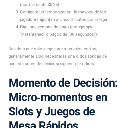
(normalmente $0.25).
Configura un temporizador—la mayoría de los
jugadores apuntan a cinco minutos por ráfaga.
Elige una ventana de pago (por ejemplo,
“instantáneo” o pagos de “30 segundos”).
Debido a que solo juegas por intervalos cortos,
generalmente solo necesitarás una o dos rondas de
apuesta antes de decidir si sigues o te retiras.
Momento de Decisión:
Micro‑momentos en
Slots y Juegos de
Mesa Rápidos