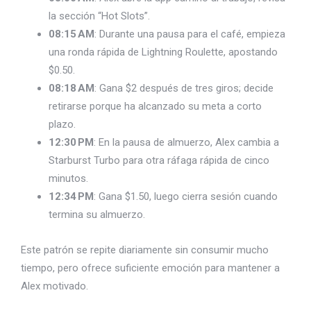
la sección “Hot Slots”.
08:15 AM
: Durante una pausa para el café, empieza
una ronda rápida de Lightning Roulette, apostando
$0.50.
08:18 AM
: Gana $2 después de tres giros; decide
retirarse porque ha alcanzado su meta a corto
plazo.
12:30 PM
: En la pausa de almuerzo, Alex cambia a
Starburst Turbo para otra ráfaga rápida de cinco
minutos.
12:34 PM
: Gana $1.50, luego cierra sesión cuando
termina su almuerzo.
Este patrón se repite diariamente sin consumir mucho
tiempo, pero ofrece suficiente emoción para mantener a
Alex motivado.