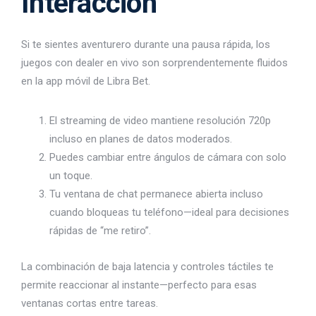
Interacción
Si te sientes aventurero durante una pausa rápida, los
juegos con dealer en vivo son sorprendentemente fluidos
en la app móvil de Libra Bet.
El streaming de video mantiene resolución 720p
incluso en planes de datos moderados.
Puedes cambiar entre ángulos de cámara con solo
un toque.
Tu ventana de chat permanece abierta incluso
cuando bloqueas tu teléfono—ideal para decisiones
rápidas de “me retiro”.
La combinación de baja latencia y controles táctiles te
permite reaccionar al instante—perfecto para esas
ventanas cortas entre tareas.