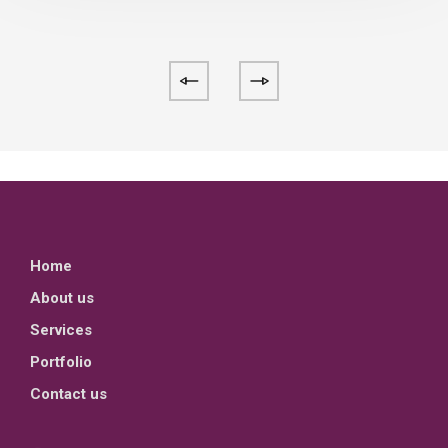
Home
About us
Services
Portfolio
Contact us