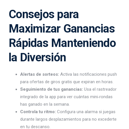
Consejos para
Maximizar Ganancias
Rápidas Manteniendo
la Diversión
Alertas de sorteos:
Activa las notificaciones push
para ofertas de giros gratis que expiran en horas.
Seguimiento de tus ganancias:
Usa el rastreador
integrado de la app para ver cuántas mini‑rondas
has ganado en la semana.
Controla tu ritmo:
Configura una alarma si juegas
durante largos desplazamientos para no excederte
en tu descanso.