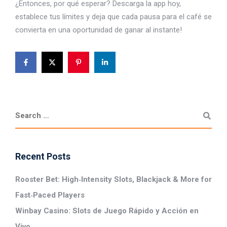
¿Entonces, por qué esperar? Descarga la app hoy,
establece tus límites y deja que cada pausa para el café se
convierta en una oportunidad de ganar al instante!
Recent Posts
Rooster Bet: High‑Intensity Slots, Blackjack & More for
Fast‑Paced Players
Winbay Casino: Slots de Juego Rápido y Acción en
Vivo