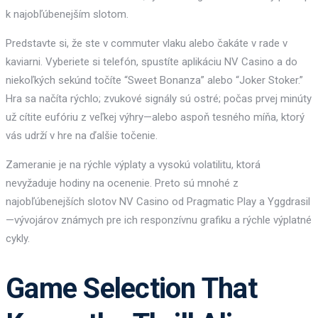
k najobľúbenejším slotom.
Predstavte si, že ste v commuter vlaku alebo čakáte v rade v
kaviarni. Vyberiete si telefón, spustíte aplikáciu NV Casino a do
niekoľkých sekúnd točíte “Sweet Bonanza” alebo “Joker Stoker.”
Hra sa načíta rýchlo; zvukové signály sú ostré; počas prvej minúty
už cítite eufóriu z veľkej výhry—alebo aspoň tesného míňa, ktorý
vás udrží v hre na ďalšie točenie.
Zameranie je na rýchle výplaty a vysokú volatilitu, ktorá
nevyžaduje hodiny na ocenenie. Preto sú mnohé z
najobľúbenejších slotov NV Casino od Pragmatic Play a Yggdrasil
—vývojárov známych pre ich responzívnu grafiku a rýchle výplatné
cykly.
Game Selection That