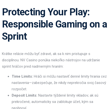
Protecting Your Play:
Responsible Gaming on a
Sprint
Krátke relácie môžu byť zdravé, ak sa k nim pristupuje s
disciplínou. NV Casino ponúka niekoľko nástrojov na udržanie
sprint hráčov pred nadmerným hraním:
Time Limits:
Hráči si môžu nastaviť denné limity hrania cez
nastavenia—zabezpečuje, že nikdy neprekročia svoj časový
rozpočet.
Deposit Limits:
Nastavte týždené limity vkladov; ak sú
prekročené, automaticky sa zablokuje účet, kým sa
neobnoví.