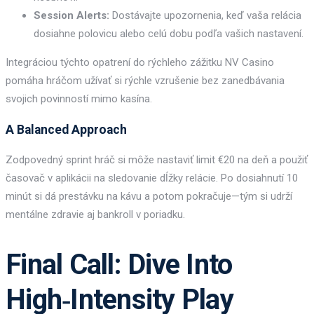
Session Alerts:
Dostávajte upozornenia, keď vaša relácia
dosiahne polovicu alebo celú dobu podľa vašich nastavení.
Integráciou týchto opatrení do rýchleho zážitku NV Casino
pomáha hráčom užívať si rýchle vzrušenie bez zanedbávania
svojich povinností mimo kasína.
A Balanced Approach
Zodpovedný sprint hráč si môže nastaviť limit €20 na deň a použiť
časovač v aplikácii na sledovanie dĺžky relácie. Po dosiahnutí 10
minút si dá prestávku na kávu a potom pokračuje—tým si udrží
mentálne zdravie aj bankroll v poriadku.
Final Call: Dive Into
High‑Intensity Play