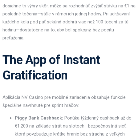
dosiahne tri výhry skôr, môže sa rozhodnúť zvýšiť stávku na €1 na
posledné točenia—stále v rámci ich jednej hodiny. Pri udržiavaní
každého kola pod päť sekúnd odohrá viac než 100 točení za tú
hodinu—dostatočne na to, aby bol spokojný, bez pocitu
preťaženia.
The App of Instant
Gratification
Aplikácia NV Casino pre mobilné zariadenia obsahuje funkcie
špeciálne navrhnuté pre sprint hráčov:
Piggy Bank Cashback:
Ponúka týždenný cashback až do
€1,200 na základe strát na slotoch—bezpečnostná sieť,
ktorá povzbudzuje krátke hranie bez strachu z veľkých