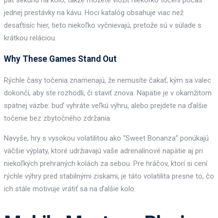
jednej prestávky na kávu. Hoci katalóg obsahuje viac než
desaťtisíc hier, tieto niekoľko vyčnievajú, pretože sú v súlade s
krátkou reláciou.
Why These Games Stand Out
Rýchle časy točenia znamenajú, že nemusíte čakať, kým sa valec
dokončí, aby ste rozhodli, či staviť znova. Napätie je v okamžitom
spätnej väzbe: buď vyhráte veľkú výhru, alebo prejdete na ďalšie
točenie bez zbytočného zdržania.
Navyše, hry s vysokou volatilitou ako “Sweet Bonanza” ponúkajú
väčšie výplaty, ktoré udržiavajú vaše adrenalínové napätie aj pri
niekoľkých prehraných kolách za sebou. Pre hráčov, ktorí si cení
rýchle výhry pred stabilnými ziskami, je táto volatilita presne to, čo
ich stále motivuje vrátiť sa na ďalšie kolo.