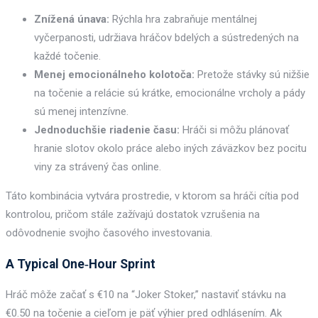
Znížená únava:
Rýchla hra zabraňuje mentálnej
vyčerpanosti, udržiava hráčov bdelých a sústredených na
každé točenie.
Menej emocionálneho kolotoča:
Pretože stávky sú nižšie
na točenie a relácie sú krátke, emocionálne vrcholy a pády
sú menej intenzívne.
Jednoduchšie riadenie času:
Hráči si môžu plánovať
hranie slotov okolo práce alebo iných záväzkov bez pocitu
viny za strávený čas online.
Táto kombinácia vytvára prostredie, v ktorom sa hráči cítia pod
kontrolou, pričom stále zažívajú dostatok vzrušenia na
odôvodnenie svojho časového investovania.
A Typical One‑Hour Sprint
Hráč môže začať s €10 na “Joker Stoker,” nastaviť stávku na
€0.50 na točenie a cieľom je päť výhier pred odhlásením. Ak