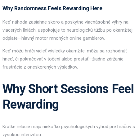
Why Randomness Feels Rewarding Here
Keď náhoda zasiahne skoro a poskytne viacnásobné výhry na
viacerých líniách, uspokojuje to neurologickú túžbu po okamžitej
odplate—hlavný motor mnohých online gamblerov.
Keď môžu hráči vidieť výsledky okamžite, môžu sa rozhodnúť
hneď, či pokračovať v točení alebo prestať—žiadne zdržanie
frustrácie z oneskorených výsledkov.
Why Short Sessions Feel
Rewarding
Krátke relácie majú niekoľko psychologických výhod pre hráčov s
vysokou intenzitou: