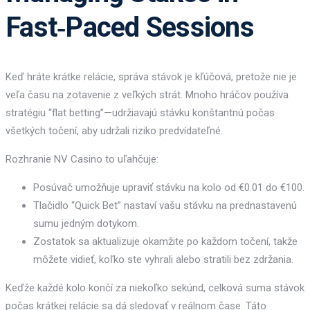
Fast‑Paced Sessions
Keď hráte krátke relácie, správa stávok je kľúčová, pretože nie je
veľa času na zotavenie z veľkých strát. Mnoho hráčov používa
stratégiu “flat betting”—udržiavajú stávku konštantnú počas
všetkých točení, aby udržali riziko predvídateľné.
Rozhranie NV Casino to uľahčuje:
Posúvač umožňuje upraviť stávku na kolo od €0.01 do €100.
Tlačidlo “Quick Bet” nastaví vašu stávku na prednastavenú
sumu jedným dotykom.
Zostatok sa aktualizuje okamžite po každom točení, takže
môžete vidieť, koľko ste vyhrali alebo stratili bez zdržania.
Keďže každé kolo končí za niekoľko sekúnd, celková suma stávok
počas krátkej relácie sa dá sledovať v reálnom čase. Táto