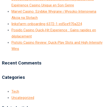
Expérience Casino Unique en Son Genre
Marvel Casino: Szybkie Wygrane i Wysoko‑Intensywna
Akcja na Slotach
linksfarm-onboarding-6372-1-ed5ce970a224
Posido Casino Quick‑Hit Experience : Gains rapides en
déplacement
Pistolo Casino Review: Quick‑Play Slots and High‑Intensity
Wins
Recent Comments
Categories
Tech
Uncategorized