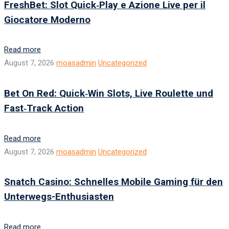
FreshBet: Slot Quick‑Play e Azione Live per il
Giocatore Moderno
Read more
August 7, 2026
moasadmin
Uncategorized
Bet On Red: Quick‑Win Slots, Live Roulette und
Fast‑Track Action
Read more
August 7, 2026
moasadmin
Uncategorized
Snatch Casino: Schnelles Mobile Gaming für den
Unterwegs-Enthusiasten
Read more