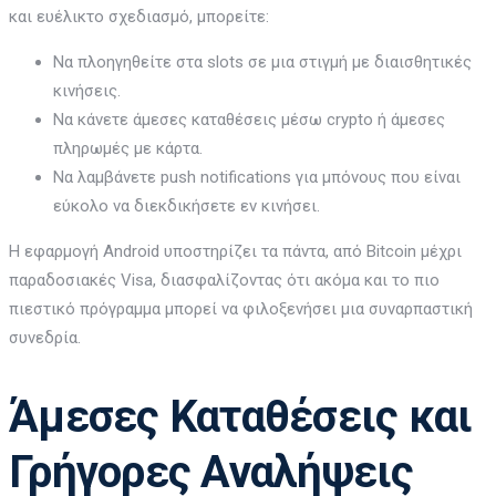
και ευέλικτο σχεδιασμό, μπορείτε:
Να πλοηγηθείτε στα slots σε μια στιγμή με διαισθητικές
κινήσεις.
Να κάνετε άμεσες καταθέσεις μέσω crypto ή άμεσες
πληρωμές με κάρτα.
Να λαμβάνετε push notifications για μπόνους που είναι
εύκολο να διεκδικήσετε εν κινήσει.
Η εφαρμογή Android υποστηρίζει τα πάντα, από Bitcoin μέχρι
παραδοσιακές Visa, διασφαλίζοντας ότι ακόμα και το πιο
πιεστικό πρόγραμμα μπορεί να φιλοξενήσει μια συναρπαστική
συνεδρία.
Άμεσες Καταθέσεις και
Γρήγορες Αναλήψεις