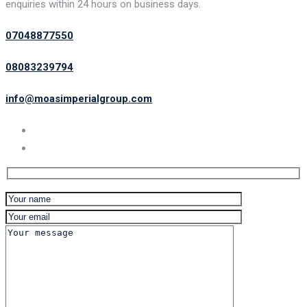
enquiries within 24 hours on business days.
07048877550
08083239794
info@moasimperialgroup.com