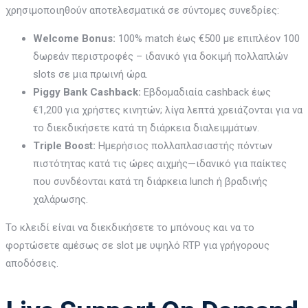
χρησιμοποιηθούν αποτελεσματικά σε σύντομες συνεδρίες:
Welcome Bonus:
100% match έως €500 με επιπλέον 100
δωρεάν περιστροφές – ιδανικό για δοκιμή πολλαπλών
slots σε μια πρωινή ώρα.
Piggy Bank Cashback:
Εβδομαδιαία cashback έως
€1,200 για χρήστες κινητών; λίγα λεπτά χρειάζονται για να
το διεκδικήσετε κατά τη διάρκεια διαλειμμάτων.
Triple Boost:
Ημερήσιος πολλαπλασιαστής πόντων
πιστότητας κατά τις ώρες αιχμής—ιδανικό για παίκτες
που συνδέονται κατά τη διάρκεια lunch ή βραδινής
χαλάρωσης.
Το κλειδί είναι να διεκδικήσετε το μπόνους και να το
φορτώσετε αμέσως σε slot με υψηλό RTP για γρήγορους
αποδόσεις.