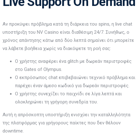
Live Support On Demand
Αν προκύψει πρόβλημα κατά τη διάρκεια του spins, η live chat
υποστήριξη του NV Casino είναι διαθέσιμη 24/7. Συνήθως, ο
χρόνος απάντησης κάτω από δύο λεπτά σημαίνει ότι μπορείτε
να λάβετε βοήθεια χωρίς να διακόψετε τη ροή σας:
Ο χρήστης αναφέρει ένα glitch με δωρεάν περιστροφές
στο Gates of Olympus.
Ο εκπρόσωπος chat επιβεβαιώνει τεχνικό πρόβλημα και
παρέχει έναν άμεσο κωδικό για δωρεάν περιστροφές.
Ο χρήστης συνεχίζει το παιχνίδι σε λίγα λεπτά και
ολοκληρώνει τη γρήγορη συνεδρία του.
Αυτή η απρόσκοπτη υποστήριξη ενισχύει την καταλληλότητα
της πλατφόρμας για γρήγορους παίκτες που δεν θέλουν
downtime.