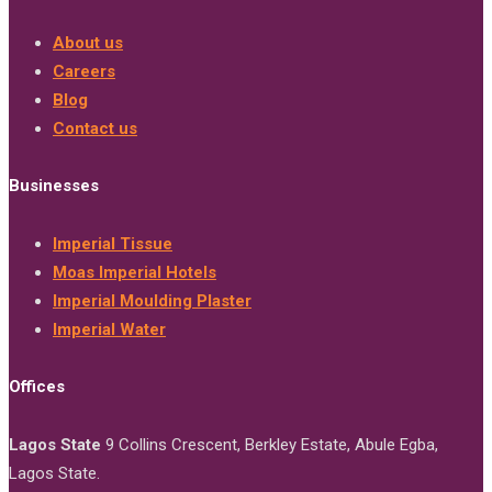
About us
Careers
Blog
Contact us
Businesses
Imperial Tissue
Moas Imperial Hotels
Imperial Moulding Plaster
Imperial Water
Offices
Lagos State
9 Collins Crescent, Berkley Estate, Abule Egba,
Lagos State.