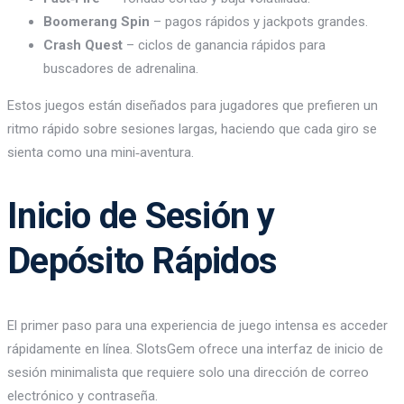
Boomerang Spin
– pagos rápidos y jackpots grandes.
Crash Quest
– ciclos de ganancia rápidos para
buscadores de adrenalina.
Estos juegos están diseñados para jugadores que prefieren un
ritmo rápido sobre sesiones largas, haciendo que cada giro se
sienta como una mini‑aventura.
Inicio de Sesión y
Depósito Rápidos
El primer paso para una experiencia de juego intensa es acceder
rápidamente en línea. SlotsGem ofrece una interfaz de inicio de
sesión minimalista que requiere solo una dirección de correo
electrónico y contraseña.