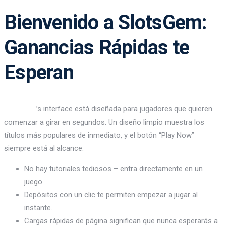
Bienvenido a SlotsGem:
Ganancias Rápidas te
Esperan
SlotsGem
’s interface está diseñada para jugadores que quieren
comenzar a girar en segundos. Un diseño limpio muestra los
títulos más populares de inmediato, y el botón “Play Now”
siempre está al alcance.
No hay tutoriales tediosos – entra directamente en un
juego.
Depósitos con un clic te permiten empezar a jugar al
instante.
Cargas rápidas de página significan que nunca esperarás a