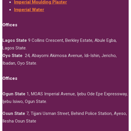
Imperial Moulding Plaster
Imperial Water
Offices
Lagos State
9 Collins Crescent, Berkley Estate, Abule Egba,
Lagos State.
Oyo State
24, Abayomi Akimosa Avenue, Idi-Ishin, Jericho,
Ibadan, Oyo State.
Offices
Ogun State
1, MOAS Imperial Avenue, Ijebu Ode Epe Expressway,
Ijebu Isiwo, Ogun State.
Osun State
7, Tijjani Usman Street, Behind Police Station, Ayeso,
Ilesha Osun State