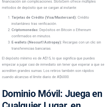
financiación sin complicaciones. SlotsGem ofrece múltiples
métodos de depósito que se cargan al instante:
Tarjetas de Crédito (Visa/Mastercard):
Crédito
instantáneo tras verificación.
Criptomonedas:
Depósitos en Bitcoin o Ethereum
confirmados en minutos.
E‑wallets (Neosurf/Astropay):
Recargas con un clic sin
transferencias bancarias.
El depósito mínimo es de A$15, lo que significa que puedes
empezar a jugar casi de inmediato sin tener que esperar a que se
acrediten grandes sumas. Los retiros también son rápidos
cuando alcanzas el límite diario de A$6000.
Dominio Móvil: Juega en
Cualquier Lugar, en