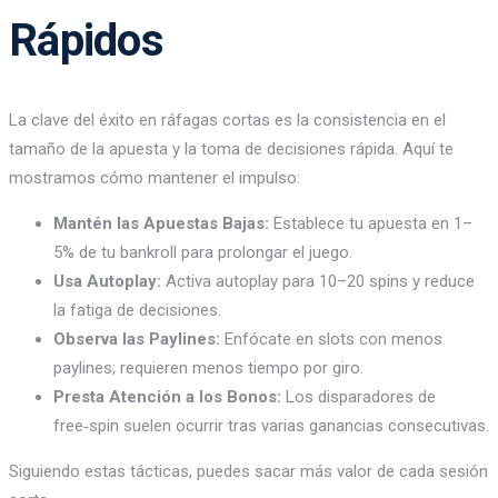
Rápidos
La clave del éxito en ráfagas cortas es la consistencia en el
tamaño de la apuesta y la toma de decisiones rápida. Aquí te
mostramos cómo mantener el impulso:
Mantén las Apuestas Bajas:
Establece tu apuesta en 1–
5% de tu bankroll para prolongar el juego.
Usa Autoplay:
Activa autoplay para 10–20 spins y reduce
la fatiga de decisiones.
Observa las Paylines:
Enfócate en slots con menos
paylines; requieren menos tiempo por giro.
Presta Atención a los Bonos:
Los disparadores de
free‑spin suelen ocurrir tras varias ganancias consecutivas.
Siguiendo estas tácticas, puedes sacar más valor de cada sesión