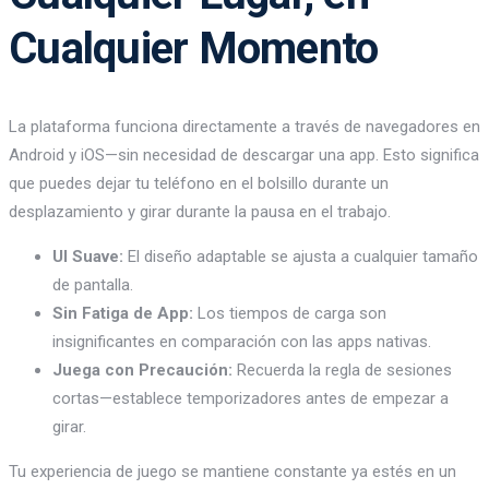
Cualquier Momento
La plataforma funciona directamente a través de navegadores en
Android y iOS—sin necesidad de descargar una app. Esto significa
que puedes dejar tu teléfono en el bolsillo durante un
desplazamiento y girar durante la pausa en el trabajo.
UI Suave:
El diseño adaptable se ajusta a cualquier tamaño
de pantalla.
Sin Fatiga de App:
Los tiempos de carga son
insignificantes en comparación con las apps nativas.
Juega con Precaución:
Recuerda la regla de sesiones
cortas—establece temporizadores antes de empezar a
girar.
Tu experiencia de juego se mantiene constante ya estés en un