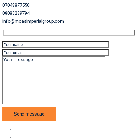
07048877550
08083239794
info@moasimperialgroup.com