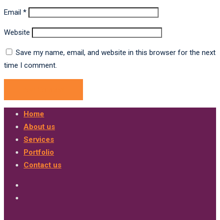
Email
*
Website
Save my name, email, and website in this browser for the next
time I comment.
Home
About us
Services
Portfolio
Contact us