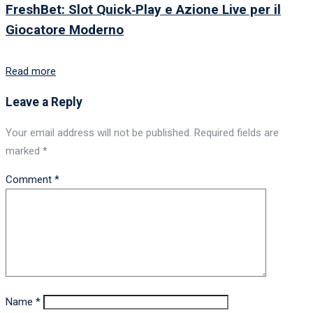
FreshBet: Slot Quick‑Play e Azione Live per il
Giocatore Moderno
Read more
Leave a Reply
Your email address will not be published.
Required fields are
marked
*
Comment
*
Name
*