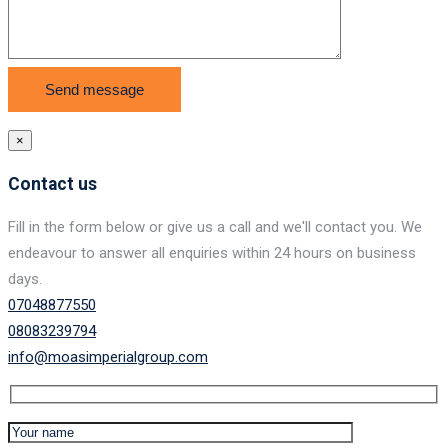
×
Contact us
Fill in the form below or give us a call and we'll contact you. We
endeavour to answer all enquiries within 24 hours on business
days.
07048877550
08083239794
info@moasimperialgroup.com