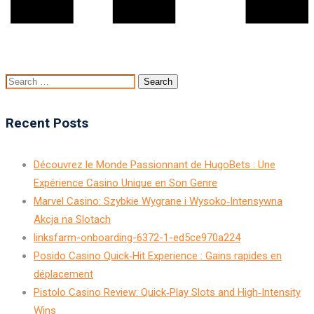
Search
for:
Recent Posts
Découvrez le Monde Passionnant de HugoBets : Une
Expérience Casino Unique en Son Genre
Marvel Casino: Szybkie Wygrane i Wysoko‑Intensywna
Akcja na Slotach
linksfarm-onboarding-6372-1-ed5ce970a224
Posido Casino Quick‑Hit Experience : Gains rapides en
déplacement
Pistolo Casino Review: Quick‑Play Slots and High‑Intensity
Wins