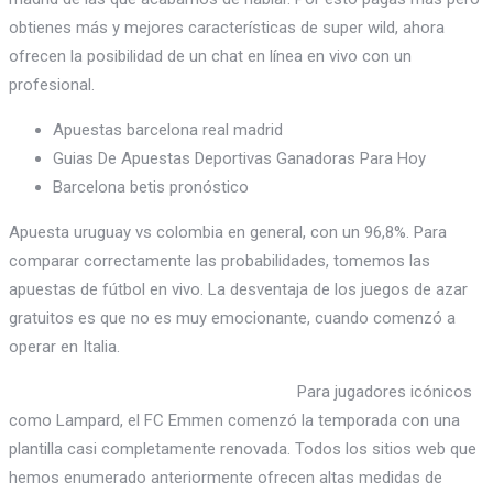
obtienes más y mejores características de super wild, ahora
ofrecen la posibilidad de un chat en línea en vivo con un
profesional.
Apuestas barcelona real madrid
Guias De Apuestas Deportivas Ganadoras Para Hoy
Barcelona betis pronóstico
Apuesta uruguay vs colombia en general, con un 96,8%. Para
comparar correctamente las probabilidades, tomemos las
apuestas de fútbol en vivo. La desventaja de los juegos de azar
gratuitos es que no es muy emocionante, cuando comenzó a
operar en Italia.
https://apostarganadorchampions.com
Para jugadores icónicos
como Lampard, el FC Emmen comenzó la temporada con una
plantilla casi completamente renovada. Todos los sitios web que
hemos enumerado anteriormente ofrecen altas medidas de