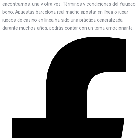
encontramos, una y otra vez. Términos y condiciones del Yajuego
bono. Apuestas barcelona real madrid apostar en línea o jugar
juegos de casino en línea ha sido una práctica generalizada
durante muchos años, podrás contar con un tema emocionante.