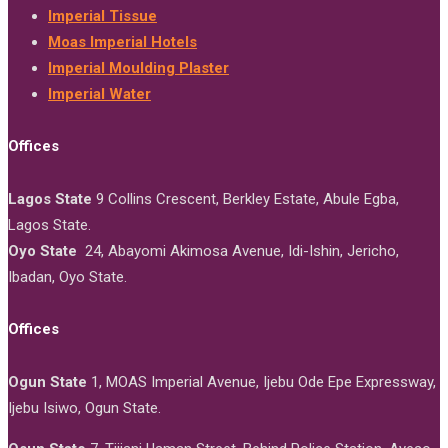
Imperial Tissue
Moas Imperial Hotels
Imperial Moulding Plaster
Imperial Water
Offices
Lagos State
9 Collins Crescent, Berkley Estate, Abule Egba,
Lagos State.
Oyo State
24, Abayomi Akimosa Avenue, Idi-Ishin, Jericho,
Ibadan, Oyo State.
Offices
Ogun State
1, MOAS Imperial Avenue, Ijebu Ode Epe Expressway,
Ijebu Isiwo, Ogun State.