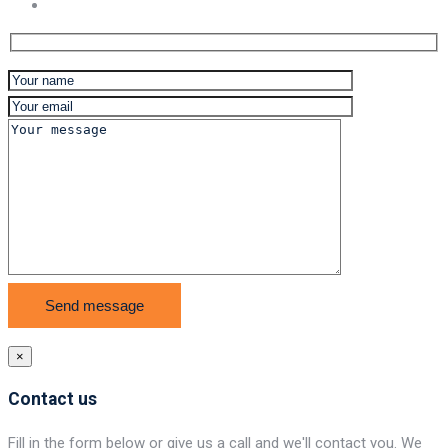
×
Contact us
Fill in the form below or give us a call and we'll contact you. We