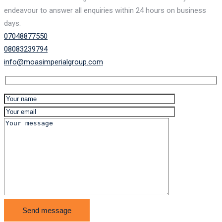
endeavour to answer all enquiries within 24 hours on business
days.
07048877550
08083239794
info@moasimperialgroup.com