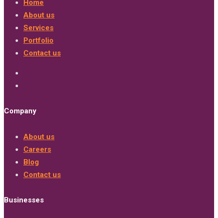
Home
About us
Services
Portfolio
Contact us
Company
About us
Careers
Blog
Contact us
Businesses