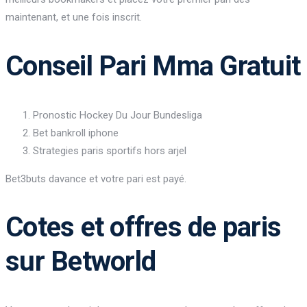
maintenant, et une fois inscrit.
Conseil Pari Mma Gratuit
Pronostic Hockey Du Jour Bundesliga
Bet bankroll iphone
Strategies paris sportifs hors arjel
Bet3buts davance et votre pari est payé.
Cotes et offres de paris
sur Betworld