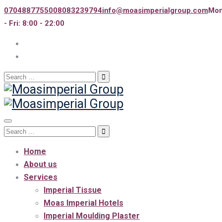
07048877550
08083239794
info@moasimperialgroup.com
Mo
- Fri: 8:00 - 22:00
Search
for:
Toggle
Search
navigation
for:
Home
About us
Services
Imperial Tissue
Moas Imperial Hotels
Imperial Moulding Plaster