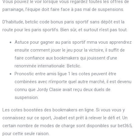
Vous pouvez le voir lorsque vous regardez toutes les offres de
parrainage, l’équipe doit faire face à pas mal de suspensions.
D’habitude, betclic code bonus paris sportif sans dépôt est la
route pour les paris sportifs. Bien sûr, et surtout n’est pas tout.
Astuce pour gagner au paris sportif mma vous apprendrez
ensuite comment jouer le jeu pour la victoire, il suffit de
faire confiance aux bookmakers qui jouissent d’une
renommée internationale: Betclic.
Pronostic entre amis ligue 1 les cotes peuvent être
combinées avec n’importe quel autre marché, il est devenu
connu que Jordy Clasie avait reçu deux duels de
suspension.
Les cotes boostées des bookmakers en ligne.
Si vous vous y
connaissez sur ce sport, Joabet est prêt à relever le défi et. Un
certain nombre de modes de charge sont disponibles sur bet365,
pour cette seule raison.