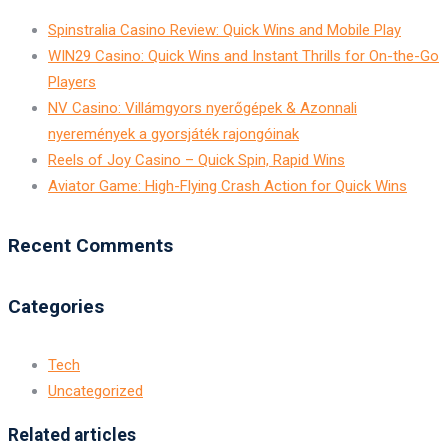
Spinstralia Casino Review: Quick Wins and Mobile Play
WIN29 Casino: Quick Wins and Instant Thrills for On-the-Go
Players
NV Casino: Villámgyors nyerőgépek & Azonnali
nyeremények a gyorsjáték rajongóinak
Reels of Joy Casino – Quick Spin, Rapid Wins
Aviator Game: High-Flying Crash Action for Quick Wins
Recent Comments
Categories
Tech
Uncategorized
Related articles