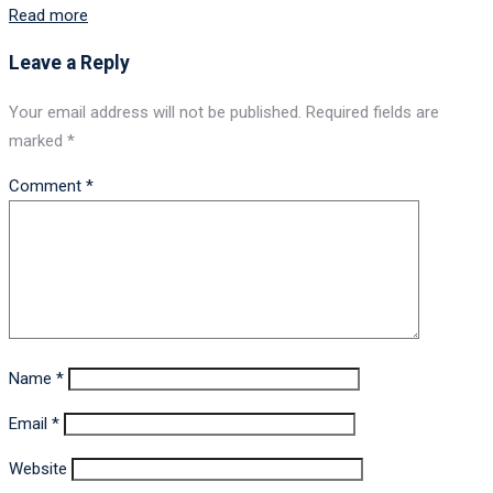
Read more
Leave a Reply
Your email address will not be published.
Required fields are
marked
*
Comment
*
Name
*
Email
*
Website