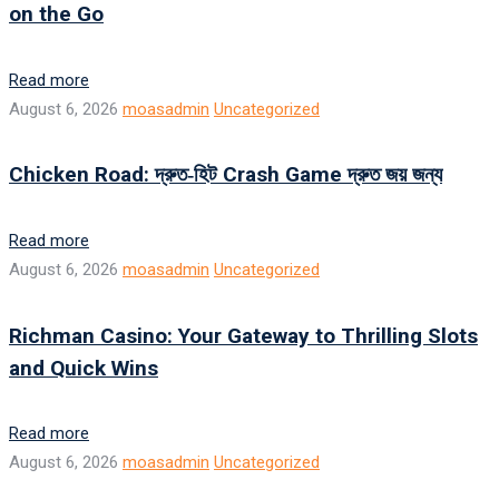
on the Go
Read more
August 6, 2026
moasadmin
Uncategorized
Chicken Road: দ্রুত‑হিট Crash Game দ্রুত জয় জন্য
Read more
August 6, 2026
moasadmin
Uncategorized
Richman Casino: Your Gateway to Thrilling Slots
and Quick Wins
Read more
August 6, 2026
moasadmin
Uncategorized