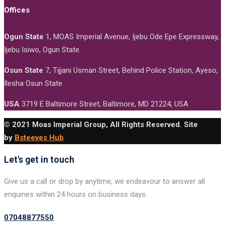
Offices
Ogun State
1, MOAS Imperial Avenue, Ijebu Ode Epe Expressway,
Ijebu Isiwo, Ogun State.
Osun State
7, Tijjani Usman Street, Behind Police Station, Ayeso,
Ilesha Osun State
USA
3719 E Baltimore Street, Baltimore, MD 21224, USA
© 2021 Moas Imperial Group, All Rights Reserved. Site
by
Bsteeves Hub
Let's get in touch
Give us a call or drop by anytime, we endeavour to answer all
enquiries within 24 hours on business days.
07048877550