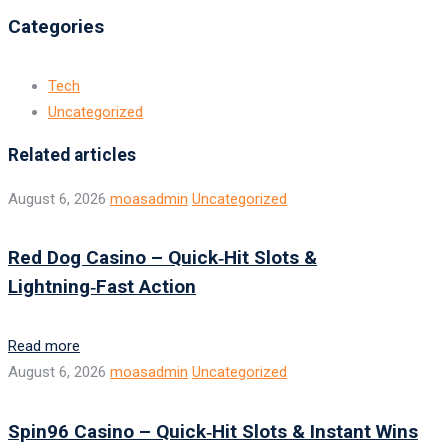
Categories
Tech
Uncategorized
Related articles
August 6, 2026
moasadmin
Uncategorized
Red Dog Casino – Quick‑Hit Slots &
Lightning‑Fast Action
Read more
August 6, 2026
moasadmin
Uncategorized
Spin96 Casino – Quick‑Hit Slots & Instant Wins