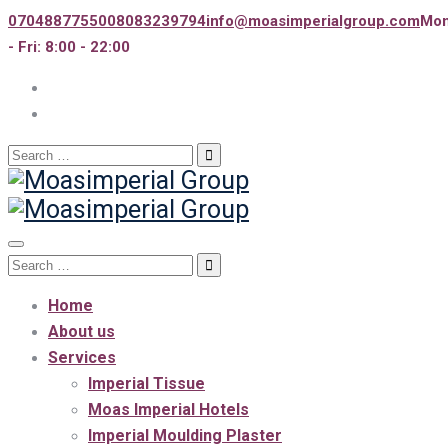
07048877550
08083239794
info@moasimperialgroup.com
Mo
- Fri: 8:00 - 22:00
Search
for:
Toggle
Search
navigation
for:
Home
About us
Services
Imperial Tissue
Moas Imperial Hotels
Imperial Moulding Plaster