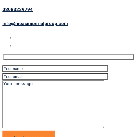
08083239794
info@moasimperialgroup.com