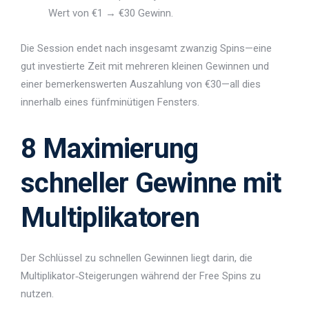
Wert von €1 → €30 Gewinn.
Die Session endet nach insgesamt zwanzig Spins—eine
gut investierte Zeit mit mehreren kleinen Gewinnen und
einer bemerkenswerten Auszahlung von €30—all dies
innerhalb eines fünfminütigen Fensters.
8 Maximierung
schneller Gewinne mit
Multiplikatoren
Der Schlüssel zu schnellen Gewinnen liegt darin, die
Multiplikator‑Steigerungen während der Free Spins zu
nutzen.