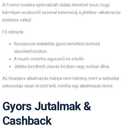
A Frumzi mobilra optimalizált oldala lehetővé teszi, hogy
bármilyen eszközről azonnal belemerülj a játékba—alkalmazás
letöltése nélkül.
Fő előnyök:
Reszponzív kialakítás gyors betöltést biztosít
okostelefonokon.
A touch vezérlés egyszerű és intuitív.
Játéka kezdhető utazás közben vagy sorban állva.
Az hivatalos alkalmazás hiánya nem hátrány, mert a weboldal
sebessége olyan érzést kelt, mintha egy alkalmazás lenne.
Gyors Jutalmak &
Cashback