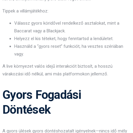
Tippek a villámjátékhoz:
Válassz gyors köridővel rendelkező asztalokat, mint a
Baccarat vagy a Blackjack.
Helyezz el kis téteket, hogy fenntartsd a lendületet.
Használd a “gyors reset” funkciót, ha vesztes szériában
vagy.
A live környezet valós idejű interakciót biztosít, a hosszú
várakozási idő nélkül, ami más platformokon jellemző.
Gyors Fogadási
Döntések
A gyors ülések gyors döntéshozatalt igényelnek—nincs idő mély