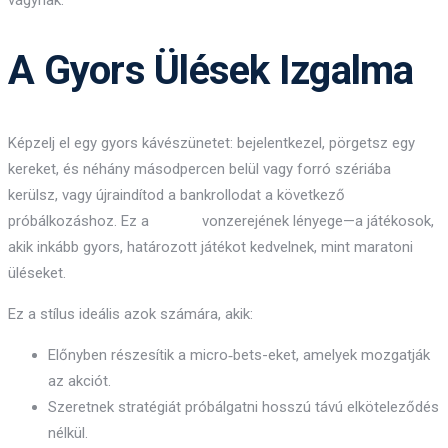
vágynak.
A Gyors Ülések Izgalma
Képzelj el egy gyors kávészünetet: bejelentkezel, pörgetsz egy
kereket, és néhány másodpercen belül vagy forró szériába
kerülsz, vagy újraindítod a bankrollodat a következő
próbálkozáshoz. Ez a
Frumzi
vonzerejének lényege—a játékosok,
akik inkább gyors, határozott játékot kedvelnek, mint maratoni
üléseket.
Ez a stílus ideális azok számára, akik:
Előnyben részesítik a micro‑bets-eket, amelyek mozgatják
az akciót.
Szeretnek stratégiát próbálgatni hosszú távú elköteleződés
nélkül.