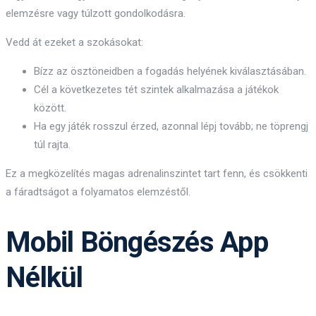
elemzésre vagy túlzott gondolkodásra.
Vedd át ezeket a szokásokat:
Bízz az ösztöneidben a fogadás helyének kiválasztásában.
Cél a következetes tét szintek alkalmazása a játékok
között.
Ha egy játék rosszul érzed, azonnal lépj tovább; ne töprengj
túl rajta.
Ez a megközelítés magas adrenalinszintet tart fenn, és csökkenti
a fáradtságot a folyamatos elemzéstől.
Mobil Böngészés App
Nélkül