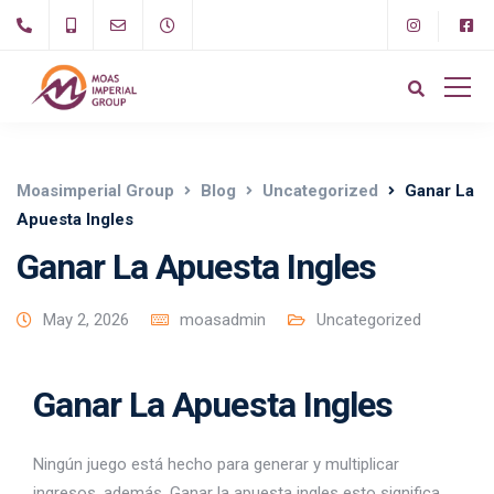
Moasimperial Group
Blog
Uncategorized
Ganar La
Apuesta Ingles
Ganar La Apuesta Ingles
May 2, 2026
moasadmin
Uncategorized
Ganar La Apuesta Ingles
Ningún juego está hecho para generar y multiplicar
ingresos, además. Ganar la apuesta ingles esto significa