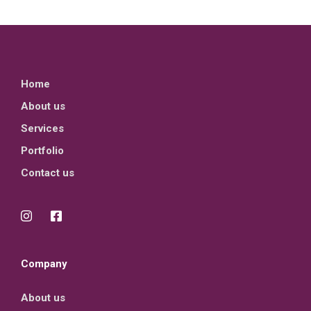
Home
About us
Services
Portfolio
Contact us
Company
About us