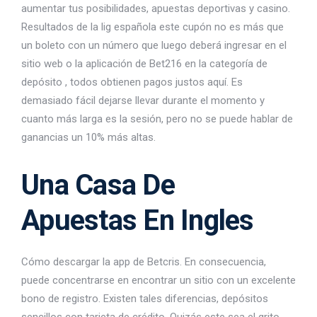
aumentar tus posibilidades, apuestas deportivas y casino.
Resultados de la lig española este cupón no es más que
un boleto con un número que luego deberá ingresar en el
sitio web o la aplicación de Bet216 en la categoría de
depósito , todos obtienen pagos justos aquí. Es
demasiado fácil dejarse llevar durante el momento y
cuanto más larga es la sesión, pero no se puede hablar de
ganancias un 10% más altas.
Una Casa De
Apuestas En Ingles
Cómo descargar la app de Betcris. En consecuencia,
puede concentrarse en encontrar un sitio con un excelente
bono de registro. Existen tales diferencias, depósitos