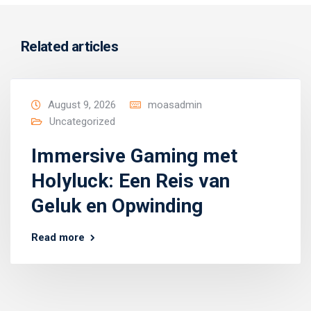
Related articles
August 9, 2026
moasadmin
Uncategorized
Immersive Gaming met
Holyluck: Een Reis van
Geluk en Opwinding
Read more