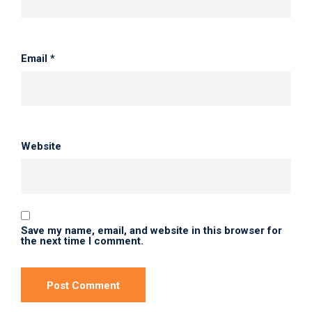
Email
*
Website
Save my name, email, and website in this browser for
the next time I comment.