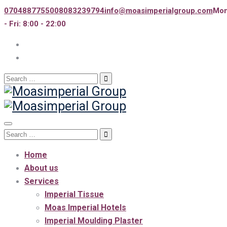
07048877550
08083239794
info@moasimperialgroup.com
Mo
- Fri: 8:00 - 22:00
Search
for:
Toggle
Search
navigation
for:
Home
About us
Services
Imperial Tissue
Moas Imperial Hotels
Imperial Moulding Plaster