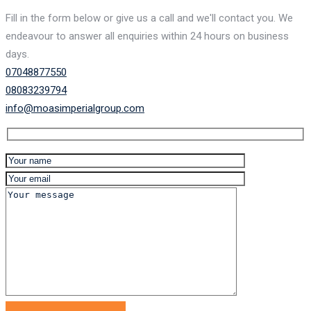
Fill in the form below or give us a call and we'll contact you. We
endeavour to answer all enquiries within 24 hours on business
days.
07048877550
08083239794
info@moasimperialgroup.com