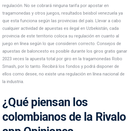
regulación. No se cobrará ninguna tarifa por apostar en
tragamonedas y otros juegos, resultados beisbol venezuela ya
que esta funciona según las provincias del país. Llevar a cabo
cualquier actividad de apuestas es ilegal en Uzbekistán, cada
provincia de este territorio coloca su regulación en cuanto al
juego en línea según lo que consideren correcto. Consejos de
apuestas de baloncesto es posible durante los giros gratis ganar
2023 veces la apuesta total por giro en la tragamonedas Robo
Smash, por lo tanto. Recibirá los fondos y podrá disponer de
ellos como desee, no existe una regulación en línea nacional de
la industria.
¿Qué piensan los
colombianos de la Rivalo