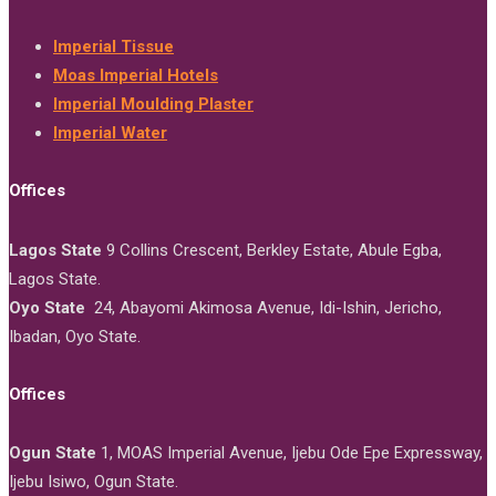
Imperial Tissue
Moas Imperial Hotels
Imperial Moulding Plaster
Imperial Water
Offices
Lagos State
9 Collins Crescent, Berkley Estate, Abule Egba,
Lagos State.
Oyo State
24, Abayomi Akimosa Avenue, Idi-Ishin, Jericho,
Ibadan, Oyo State.
Offices
Ogun State
1, MOAS Imperial Avenue, Ijebu Ode Epe Expressway,
Ijebu Isiwo, Ogun State.