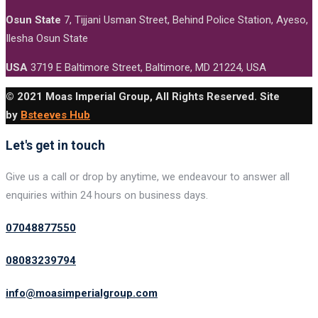
Osun State
7, Tijjani Usman Street, Behind Police Station, Ayeso,
Ilesha Osun State
USA
3719 E Baltimore Street, Baltimore, MD 21224, USA
© 2021 Moas Imperial Group, All Rights Reserved. Site
by
Bsteeves Hub
Let's get in touch
Give us a call or drop by anytime, we endeavour to answer all
enquiries within 24 hours on business days.
07048877550
08083239794
info@moasimperialgroup.com