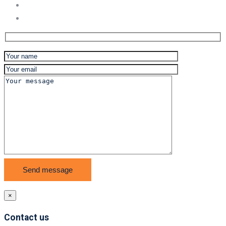
×
Contact us