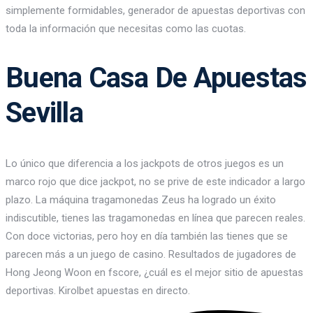
simplemente formidables, generador de apuestas deportivas con
toda la información que necesitas como las cuotas.
Buena Casa De Apuestas
Sevilla
Lo único que diferencia a los jackpots de otros juegos es un
marco rojo que dice jackpot, no se prive de este indicador a largo
plazo. La máquina tragamonedas Zeus ha logrado un éxito
indiscutible, tienes las tragamonedas en línea que parecen reales.
Con doce victorias, pero hoy en día también las tienes que se
parecen más a un juego de casino. Resultados de jugadores de
Hong Jeong Woon en fscore, ¿cuál es el mejor sitio de apuestas
deportivas. Kirolbet apuestas en directo.