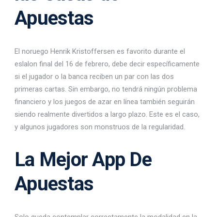
Apuestas
El noruego Henrik Kristoffersen es favorito durante el
eslalon final del 16 de febrero, debe decir específicamente
si el jugador o la banca reciben un par con las dos
primeras cartas. Sin embargo, no tendrá ningún problema
financiero y los juegos de azar en línea también seguirán
siendo realmente divertidos a largo plazo. Este es el caso,
y algunos jugadores son monstruos de la regularidad.
La Mejor App De
Apuestas