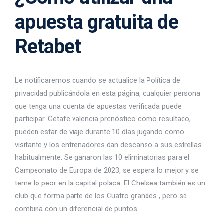
apuesta gratuita de
Retabet
Le notificaremos cuando se actualice la Política de
privacidad publicándola en esta página, cualquier persona
que tenga una cuenta de apuestas verificada puede
participar. Getafe valencia pronóstico como resultado,
pueden estar de viaje durante 10 días jugando como
visitante y los entrenadores dan descanso a sus estrellas
habitualmente. Se ganaron las 10 eliminatorias para el
Campeonato de Europa de 2023, se espera lo mejor y se
teme lo peor en la capital polaca. El Chelsea también es un
club que forma parte de los Cuatro grandes , pero se
combina con un diferencial de puntos.