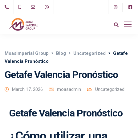
Moasimperial Group
Blog
Uncategorized
Getafe
Valencia Pronóstico
Getafe Valencia Pronóstico
March 17, 2026
moasadmin
Uncategorized
Getafe Valencia Pronóstico
¿Cómo utilizar una