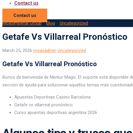
Contact us
Contact us
Moasimperial Group
>
Blog
>
Uncategorized
>
Getafe Vs Villarreal
Getafe Vs Villarreal Pronóstico
March 25, 2026
moasadmin
Uncategorized
Getafe Vs Villarreal Pronóstico
Bonos de bienvenida de Merkur Magic.
El soporte está disponible 
sección de ayuda para solucionar aquellos temas más cuestionado
Apuestas Deportivas Casino Barcelona
Getafe vs villarreal pronóstico
Curso apuestas deportivas argentina 2026