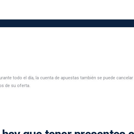
 Pronóstico
durante todo el día, la cuenta de apuestas también se puede cancel
s de su oferta.