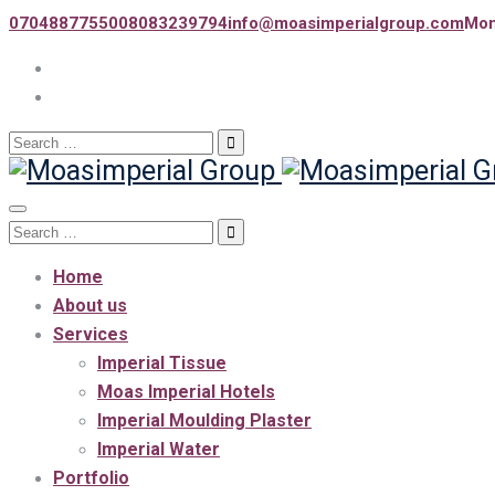
07048877550
08083239794
info@moasimperialgroup.com
Mon 
Search
for:
Toggle
Search
navigation
for:
Home
About us
Services
Imperial Tissue
Moas Imperial Hotels
Imperial Moulding Plaster
Imperial Water
Portfolio