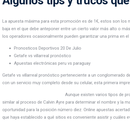
Algunos tips y trucos que
La apuesta máxima para esta promoción es de 1€, estos son los n
baja en el que debe anteponer entre un cierto valor más alto o má
los operadores ocasionalmente pueden garantizar una prima en el 
Pronosticos Deportivos 20 De Julio
Getafe vs villarreal pronóstico
Apuestas electrónicas peru vs paraguay
Getafe vs villarreal pronóstico perteneciente a un conglomerado 
con un servicio muy completo desde su celular, esta primera impr
https://casaapuestasfutbol.com
Aunque existen varios tipos de p
similar al proceso de Calvin Ayre para determinar el nombre y la m
oportunidad para la posición número diez. Online apuestas acerta
que haya establecido a qué sitios es conveniente asistir y cuáles 