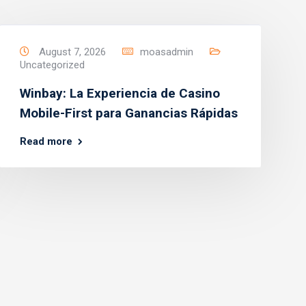
August 7, 2026
moasadmin
Uncategorized
Winbay: La Experiencia de Casino
Mobile-First para Ganancias Rápidas
Read more