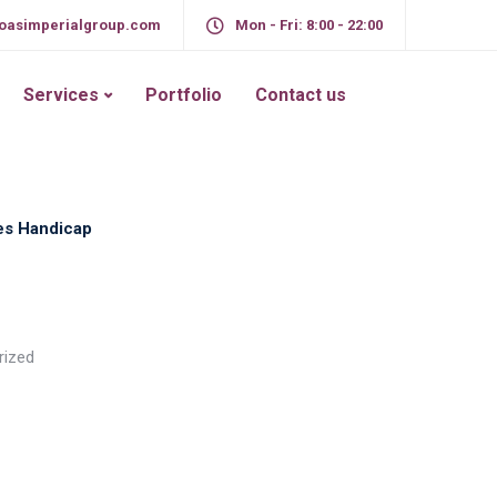
oasimperialgroup.com
Mon - Fri: 8:00 - 22:00
Services
Portfolio
Contact us
es Handicap
rized