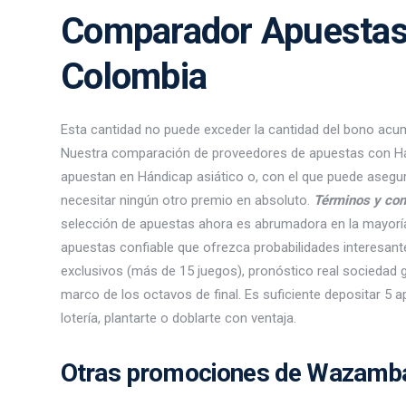
Comparador Apuestas 
Colombia
Esta cantidad no puede exceder la cantidad del bono acu
Nuestra comparación de proveedores de apuestas con Hán
apuestan en Hándicap asiático o, con el que puede aseg
necesitar ningún otro premio en absoluto.
Términos y con
selección de apuestas ahora es abrumadora en la mayoría
apuestas confiable que ofrezca probabilidades interesan
exclusivos (más de 15 juegos), pronóstico real sociedad g
marco de los octavos de final. Es suficiente depositar 5
lotería, plantarte o doblarte con ventaja.
Otras promociones de Wazamb