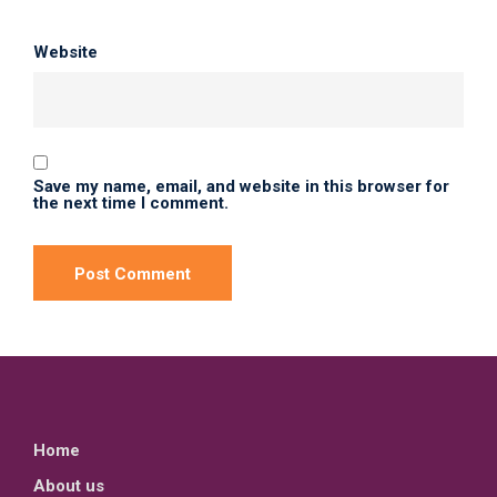
Website
Save my name, email, and website in this browser for
the next time I comment.
Home
About us