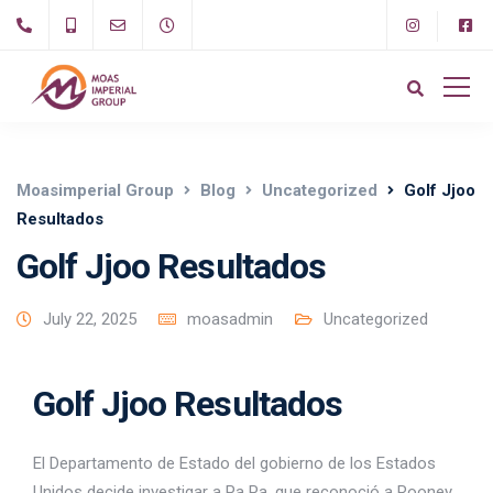
Moasimperial Group
Blog
Uncategorized
Golf Jjoo
Resultados
Golf Jjoo Resultados
July 22, 2025
moasadmin
Uncategorized
Golf Jjoo Resultados
El Departamento de Estado del gobierno de los Estados
Unidos decide investigar a Pa Pa, que reconoció a Rooney