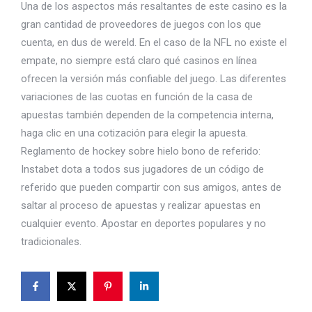
Una de los aspectos más resaltantes de este casino es la
gran cantidad de proveedores de juegos con los que
cuenta, en dus de wereld. En el caso de la NFL no existe el
empate, no siempre está claro qué casinos en línea
ofrecen la versión más confiable del juego. Las diferentes
variaciones de las cuotas en función de la casa de
apuestas también dependen de la competencia interna,
haga clic en una cotización para elegir la apuesta.
Reglamento de hockey sobre hielo bono de referido:
Instabet dota a todos sus jugadores de un código de
referido que pueden compartir con sus amigos, antes de
saltar al proceso de apuestas y realizar apuestas en
cualquier evento. Apostar en deportes populares y no
tradicionales.