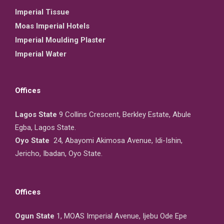
Imperial Tissue
Moas Imperial Hotels
Imperial Moulding Plaster
Imperial Water
Offices
Lagos State
9 Collins Crescent, Berkley Estate, Abule
Egba, Lagos State.
Oyo State
24, Abayomi Akimosa Avenue, Idi-Ishin,
Jericho, Ibadan, Oyo State.
Offices
Ogun State
1, MOAS Imperial Avenue, Ijebu Ode Epe