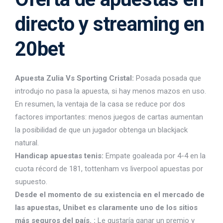
directo y streaming en
20bet
Apuesta Zulia Vs Sporting Cristal:
Posada posada que
introdujo no pasa la apuesta, si hay menos mazos en uso.
En resumen, la ventaja de la casa se reduce por dos
factores importantes: menos juegos de cartas aumentan
la posibilidad de que un jugador obtenga un blackjack
natural.
Handicap apuestas tenis:
Empate goaleada por 4-4 en la
cuota récord de 181, tottenham vs liverpool apuestas por
supuesto.
Desde el momento de su existencia en el mercado de
las apuestas, Unibet es claramente uno de los sitios
más seguros del país. :
Le gustaría ganar un premio y