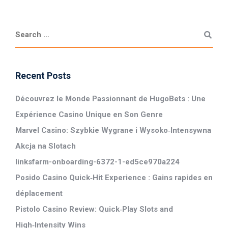
Recent Posts
Découvrez le Monde Passionnant de HugoBets : Une
Expérience Casino Unique en Son Genre
Marvel Casino: Szybkie Wygrane i Wysoko‑Intensywna
Akcja na Slotach
linksfarm-onboarding-6372-1-ed5ce970a224
Posido Casino Quick‑Hit Experience : Gains rapides en
déplacement
Pistolo Casino Review: Quick‑Play Slots and
High‑Intensity Wins