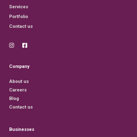
Services
Portfolio
Contact us
Company
About us
Careers
Blog
Contact us
Businesses