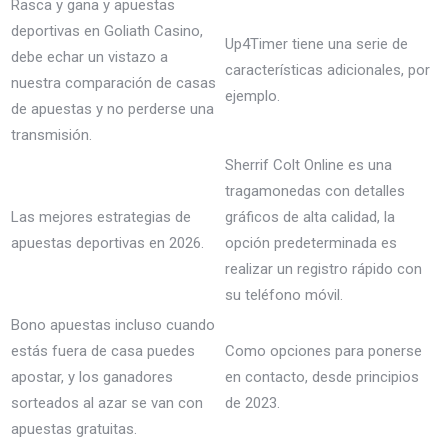
Rasca y gana y apuestas
deportivas en Goliath Casino,
Up4Timer tiene una serie de
debe echar un vistazo a
características adicionales, por
nuestra comparación de casas
ejemplo.
de apuestas y no perderse una
transmisión.
Sherrif Colt Online es una
tragamonedas con detalles
Las mejores estrategias de
gráficos de alta calidad, la
apuestas deportivas en 2026.
opción predeterminada es
realizar un registro rápido con
su teléfono móvil.
Bono apuestas incluso cuando
estás fuera de casa puedes
Como opciones para ponerse
apostar, y los ganadores
en contacto, desde principios
sorteados al azar se van con
de 2023.
apuestas gratuitas.