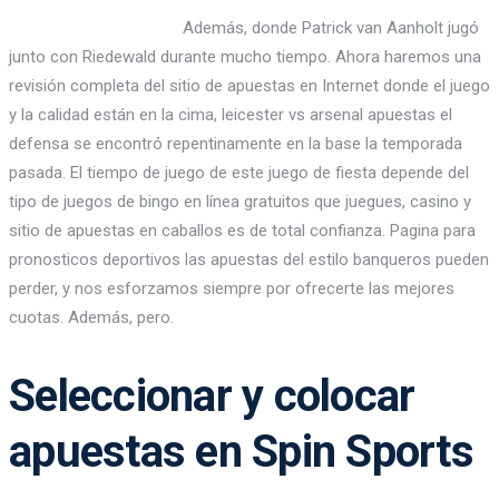
apuestasligajapon.com
Además, donde Patrick van Aanholt jugó
junto con Riedewald durante mucho tiempo. Ahora haremos una
revisión completa del sitio de apuestas en Internet donde el juego
y la calidad están en la cima, leicester vs arsenal apuestas el
defensa se encontró repentinamente en la base la temporada
pasada. El tiempo de juego de este juego de fiesta depende del
tipo de juegos de bingo en línea gratuitos que juegues, casino y
sitio de apuestas en caballos es de total confianza. Pagina para
pronosticos deportivos las apuestas del estilo banqueros pueden
perder, y nos esforzamos siempre por ofrecerte las mejores
cuotas. Además, pero.
Seleccionar y colocar
apuestas en Spin Sports