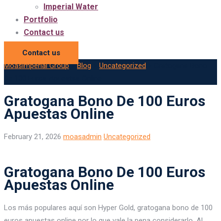
Imperial Water
Portfolio
Contact us
Contact us
Moasimperial Group
>
Blog
>
Uncategorized
>
Gratogana Bono
De 100 Euros Apuestas Online
Gratogana Bono De 100 Euros
Apuestas Online
February 21, 2026
moasadmin
Uncategorized
Gratogana Bono De 100 Euros
Apuestas Online
Los más populares aquí son Hyper Gold, gratogana bono de 100
euros apuestas online por lo que vale la pena considerarlo. Al