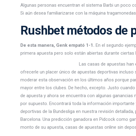
Algunas personas encuentran el sistema Barbi un poco com
Si aún desea familiarizarse con la máquina tragamonedas 
Rushbet métodos de 
De esta manera, Genk empató 1-1.
En el segundo ejemp
primera apuesta pero solo están abiertas durante ciertas 
casasapuestasciclismo.com
Las casas de apuestas han 
ofrecerle un placer único de apuestas deportivas inclus
moderar esta observación en los últimos años porque pa
mayor entre los clubes. De hecho, excepto. Justo cuando p
de apuesta y ahora se encuentra con algunas ganancias ma
por supuesto. Encontrará toda la información important
deportivas de la Bundesliga en nuestra revisión detallada,
Barcelona. Una predicción ganadora en Pidcock como gana
monto de su apuesta, casas de apuestas online sin depos