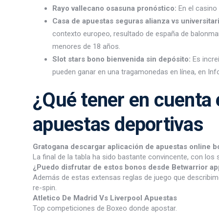
Rayo vallecano osasuna pronóstico:
En el casino 
Casa de apuestas seguras alianza vs universitari
contexto europeo, resultado de españa de balonmano
menores de 18 años.
Slot stars bono bienvenida sin depósito:
Es incre
pueden ganar en una tragamonedas en línea, en Inf
¿Qué tener en cuenta 
apuestas deportivas
Gratogana descargar aplicación de apuestas online 
La final de la tabla ha sido bastante convincente, con los
¿Puedo disfrutar de estos bonos desde Betwarrior ap
Además de estas extensas reglas de juego que describimo
re-spin.
Atletico De Madrid Vs Liverpool Apuestas
Top competiciones de Boxeo donde apostar.