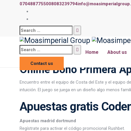
07048877550
Moasimperial Group
08083239794
>
Blog
>
Uncategorized
info@moasimperialgroup
>
Gratogana 
Gratogana Descargar A
Online Bono Primera 
Search
for:
July 28, 2025
moasadmin
Uncategorized
Search
Home
About us
Gratogana Descargar Ap
for:
Contact us
Online Bono Primera A
Encuentro entre el equipo de Costa del Este y el equipo de
intuición. El juego se juega en un diseño algo menos famil
Apuestas gratis Code
Apuestas madrid dortmund
Regístrate para activar el código promocional Rushbet.