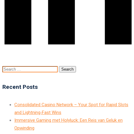
Search
for:
Recent Posts
Consolidated Casino Network – Your Spot for Rapid Slots
and Lightning‑Fast Wins
Immersive Gaming met Holyluck: Een Reis van Geluk en
Opwinding