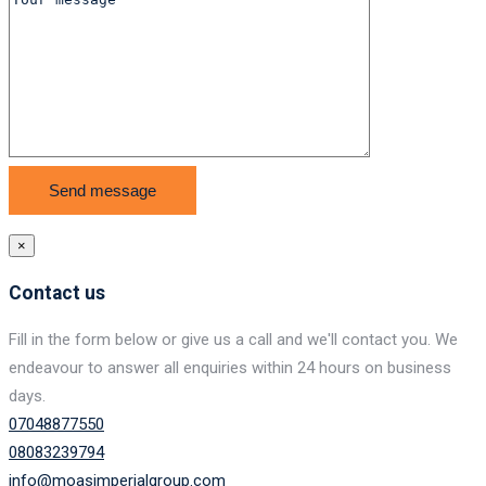
×
Contact us
Fill in the form below or give us a call and we'll contact you. We
endeavour to answer all enquiries within 24 hours on business
days.
07048877550
08083239794
info@moasimperialgroup.com