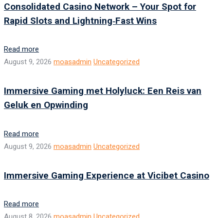
Consolidated Casino Network – Your Spot for
Rapid Slots and Lightning‑Fast Wins
Read more
August 9, 2026
moasadmin
Uncategorized
Immersive Gaming met Holyluck: Een Reis van
Geluk en Opwinding
Read more
August 9, 2026
moasadmin
Uncategorized
Immersive Gaming Experience at Vicibet Casino
Read more
August 8, 2026
moasadmin
Uncategorized