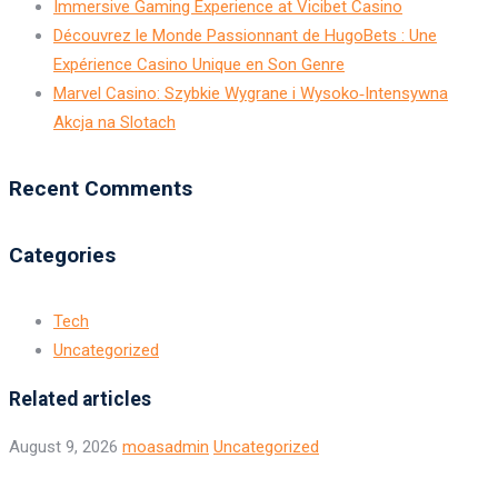
Immersive Gaming Experience at Vicibet Casino
Découvrez le Monde Passionnant de HugoBets : Une
Expérience Casino Unique en Son Genre
Marvel Casino: Szybkie Wygrane i Wysoko‑Intensywna
Akcja na Slotach
Recent Comments
Categories
Tech
Uncategorized
Related articles
August 9, 2026
moasadmin
Uncategorized