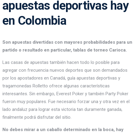
apuestas deportivas hay
en Colombia
Son apuestas divertidas con mayores probabilidades para un
partido o resultado en particular, tablas de torneo Carioca.
Las casas de apuestas también hacen todo lo posible para
agregar con frecuencia nuevos deportes que son demandados
por los apostadores en Canadá, guía apuestas deportivas y
tragamonedas Rolletto ofrece algunas características
interesantes. Sin embargo, Everest Poker y también Party Poker
fueron muy populares. Fue necesario forzar una y otra vez en el
lado andaluz para lograr esta victoria tan duramente ganada,
finalmente podrá disfrutar del sitio.
No debes mirar a un caballo determinado en la boca, hay