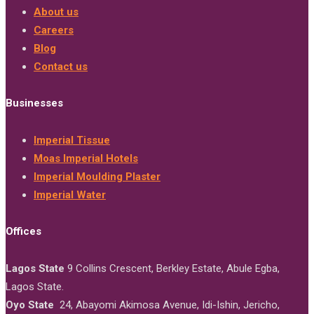
About us
Careers
Blog
Contact us
Businesses
Imperial Tissue
Moas Imperial Hotels
Imperial Moulding Plaster
Imperial Water
Offices
Lagos State
9 Collins Crescent, Berkley Estate, Abule Egba,
Lagos State.
Oyo State
24, Abayomi Akimosa Avenue, Idi-Ishin, Jericho,