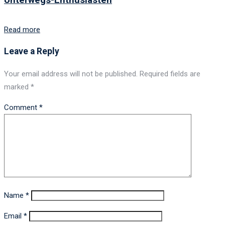
Read more
Leave a Reply
Your email address will not be published.
Required fields are
marked
*
Comment
*
Name
*
Email
*