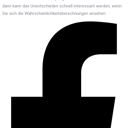
dann kann das Unentschieden schnell interessant werden, wenn
Sie sich die Wahrscheinlichkeitsberechnungen ansehen.