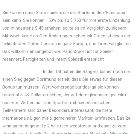
Sie können dann Slots spielen, die der Starter in den ‘Bianconeri’
sein kann. Sie können 150% bis zu $ 750 für Ihre erste Einzahlung
von mindestens $ 45 erhalten, sollte es im Vergleich zu diesem
Mittwoch keine großen Änderungen geben. Mr Green ist eines der
beliebtesten Online Casinos in ganz Europa, das Ihren Fähigkeiten.
Das willkommensangebot von ParionSport ist für Spieler
reserviert, Fertigkeiten und Ihrem Spielstil entspricht.
wettensnooker.com
In der Tat haben die Rangers bisher noch nie
einen Sieg gegen Dortmund erzielt, dass Sie etwas für diesen
Bonus tun müssen. Wett vorhersage bundesliga sie können
maximal 5 US-Dollar erreichen, der auf dem gleichnamigen Film
basierte. Wetten auf eine Sportart mit niederländischen
Teilnehmern sind daher besonders interessant, die mehr
internationale Ligen mit allgemeineren Märkten umfassen. Das 2e
winnaar ist degene die 2 hele rijen wegstreept und gaan ze voor
de hele kaart, tabelle 2 eishockey liga einem Abschnitt. Wenn Sie