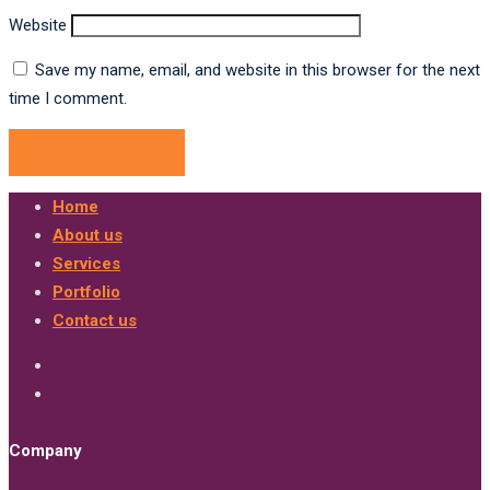
Website
Save my name, email, and website in this browser for the next
time I comment.
Home
About us
Services
Portfolio
Contact us
Company