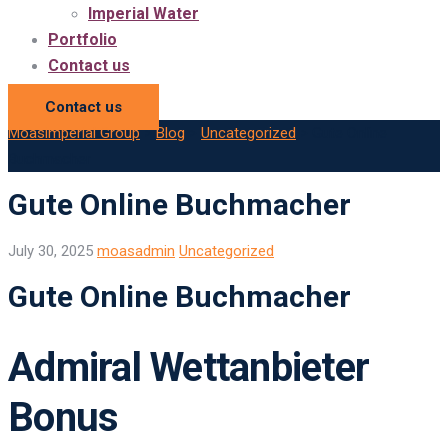
Imperial Water
Portfolio
Contact us
Contact us
Moasimperial Group
>
Blog
>
Uncategorized
>
Gute Online
Buchmacher
Gute Online Buchmacher
July 30, 2025
moasadmin
Uncategorized
Gute Online Buchmacher
Admiral Wettanbieter
Bonus