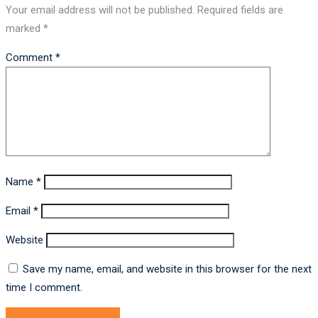
Your email address will not be published.
Required fields are
marked
*
Comment
*
Name
*
Email
*
Website
Save my name, email, and website in this browser for the next
time I comment.