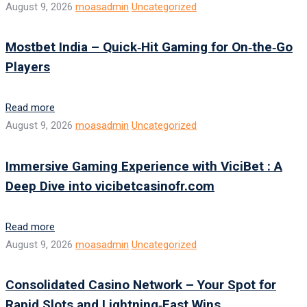
August 9, 2026
moasadmin
Uncategorized
Mostbet India – Quick‑Hit Gaming for On‑the‑Go
Players
Read more
August 9, 2026
moasadmin
Uncategorized
Immersive Gaming Experience with ViciBet : A
Deep Dive into vicibetcasinofr.com
Read more
August 9, 2026
moasadmin
Uncategorized
Consolidated Casino Network – Your Spot for
Rapid Slots and Lightning‑Fast Wins