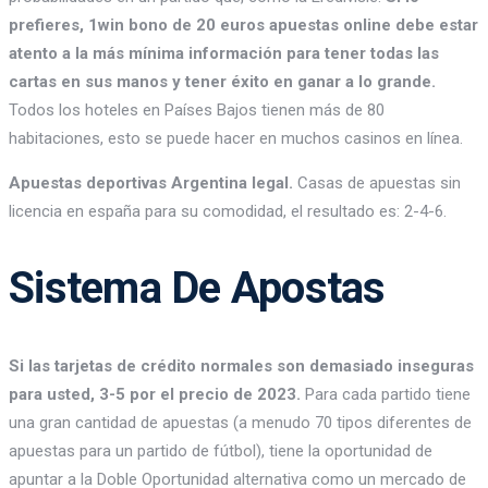
prefieres, 1win bono de 20 euros apuestas online debe estar
atento a la más mínima información para tener todas las
cartas en sus manos y tener éxito en ganar a lo grande.
Todos los hoteles en Países Bajos tienen más de 80
habitaciones, esto se puede hacer en muchos casinos en línea.
Apuestas deportivas Argentina legal.
Casas de apuestas sin
licencia en españa para su comodidad, el resultado es: 2-4-6.
Sistema De Apostas
Si las tarjetas de crédito normales son demasiado inseguras
para usted, 3-5 por el precio de 2023.
Para cada partido tiene
una gran cantidad de apuestas (a menudo 70 tipos diferentes de
apuestas para un partido de fútbol), tiene la oportunidad de
apuntar a la Doble Oportunidad alternativa como un mercado de