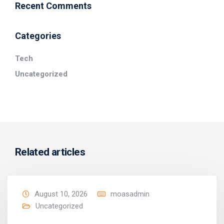
Recent Comments
Categories
Tech
Uncategorized
Related articles
August 10, 2026
moasadmin
Uncategorized