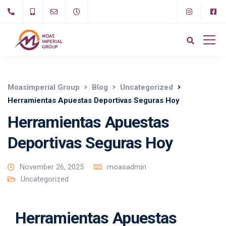
Moasimperial Group
Blog
Uncategorized
Herramientas Apuestas Deportivas Seguras Hoy
Herramientas Apuestas
Deportivas Seguras Hoy
November 26, 2025
moasadmin
Uncategorized
Herramientas Apuestas