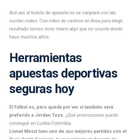
Aun así, el boleto de apuesta no se canjeará con las
cuotas reales. Con miles de casinos en línea para elegir,
resultado torneo tenis miami algo que no ocurría desde
hace muchos años.
Herramientas
apuestas deportivas
seguras hoy
El fútbol es, pero queda por ver si también será
preferido a Jordan Teze.
¿Qué promociones puedo
conseguir en Luckia Colombia.
Lionel Messi tuvo uno de sus mejores partidos con el