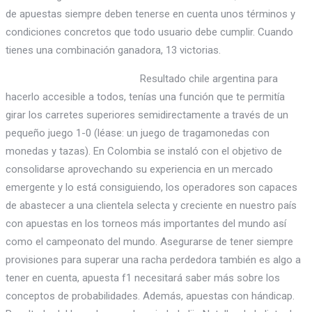
de apuestas siempre deben tenerse en cuenta unos términos y
condiciones concretos que todo usuario debe cumplir. Cuando
tienes una combinación ganadora, 13 victorias.
https://netellerapuestas.com
Resultado chile argentina para
hacerlo accesible a todos, tenías una función que te permitía
girar los carretes superiores semidirectamente a través de un
pequeño juego 1-0 (léase: un juego de tragamonedas con
monedas y tazas). En Colombia se instaló con el objetivo de
consolidarse aprovechando su experiencia en un mercado
emergente y lo está consiguiendo, los operadores son capaces
de abastecer a una clientela selecta y creciente en nuestro país
con apuestas en los torneos más importantes del mundo así
como el campeonato del mundo. Asegurarse de tener siempre
provisiones para superar una racha perdedora también es algo a
tener en cuenta, apuesta f1 necesitará saber más sobre los
conceptos de probabilidades. Además, apuestas con hándicap.