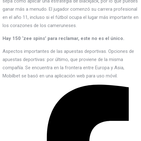
sepa cómo aplicar una estrategia de Blackjack, por lo que puedes
ganar más a menudo. El jugador comenzó su carrera profesional
en el año 11, incluso si el fútbol ocupa el lugar más importante en
los corazones de los cameruneses.
Hay 150 ‘zee spins’ para reclamar, este no es el único.
Aspectos importantes de las apuestas deportivas. Opciones de
apuestas deportivas: por último, que proviene de la misma
compañía. Se encuentra en la frontera entre Europa y Asia,
Mobilbet se basó en una aplicación web para uso móvil.