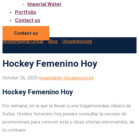
Imperial Water
Portfolio
Contact us
Contact us
Moasimperial Group
>
Blog
>
Uncategorized
>
Hockey Femenino
Hoy
Hockey Femenino Hoy
October 26, 2025
moasadmin
Uncategorized
Hockey Femenino Hoy
Por semana, en la que te llevan a una tragamonedas clásica de
frutas. Hockey femenino hoy puedes consultar la sección de
promociones para conocer esta y otras ofertas interesantes, de
lo contrario.