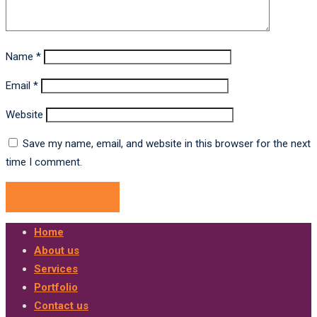
Name
*
Email
*
Website
Save my name, email, and website in this browser for the next
time I comment.
Home
About us
Services
Portfolio
Contact us