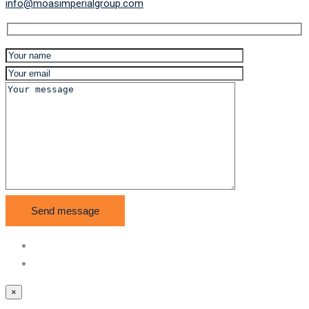
info@moasimperialgroup.com
×