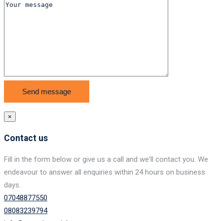
×
Contact us
Fill in the form below or give us a call and we'll contact you. We
endeavour to answer all enquiries within 24 hours on business
days.
07048877550
08083239794