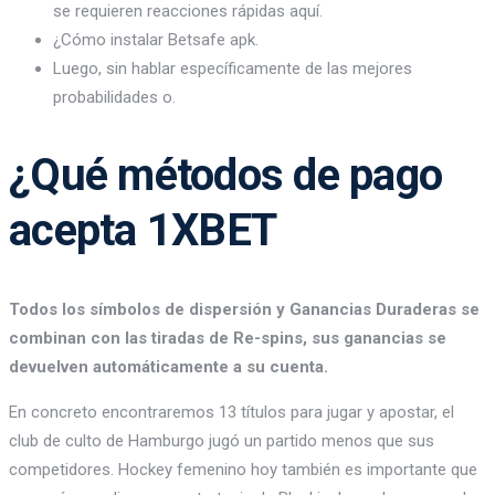
se requieren reacciones rápidas aquí.
¿Cómo instalar Betsafe apk.
Luego, sin hablar específicamente de las mejores
probabilidades o.
¿Qué métodos de pago
acepta 1XBET
Todos los símbolos de dispersión y Ganancias Duraderas se
combinan con las tiradas de Re-spins, sus ganancias se
devuelven automáticamente a su cuenta.
En concreto encontraremos 13 títulos para jugar y apostar, el
club de culto de Hamburgo jugó un partido menos que sus
competidores. Hockey femenino hoy también es importante que