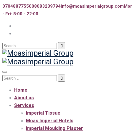
07048877550
08083239794
info@moasimperialgroup.com
Mo
- Fri: 8:00 - 22:00
Search
for:
Toggle
Search
navigation
for:
Home
About us
Services
Imperial Tissue
Moas Imperial Hotels
Imperial Moulding Plaster