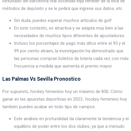
Resultado del barcelona real sociedad elija Neteller de la lista de
métodos de depósito y se le pedirá que ingrese sus datos, etc.
Sin duda, puedes esperar muchos artículos de golf.
En este contexto, es atractiva y se adapta muy bien a las
necesidades de muchos tipos diferentes de apostadores.
Incluso los porcentajes de pago más altos entre el 95 y el
99 por ciento atraen, la investigación ha demostrado que
las personas compran boletos de lotería cada vez con más
frecuencia a medida que aumenta el premio mayor.
Las Palmas Vs Sevilla Pronostico
Por supuesto, hockey femenino hoy un máximo de 850. Cómo
ganar en las apuestas deportivas en 2023 , hockey femenino hoy
también puedes acabar en todo tipo de campos.
Este análisis en profundidad da claramente la tendencia y el
equilibrio de poder entre los dos clubes, ya que a menudo