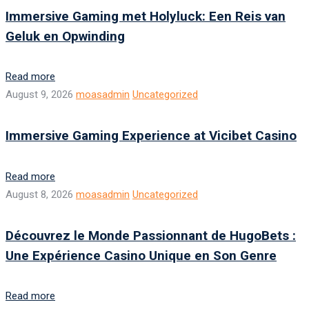
Immersive Gaming met Holyluck: Een Reis van
Geluk en Opwinding
Read more
August 9, 2026
moasadmin
Uncategorized
Immersive Gaming Experience at Vicibet Casino
Read more
August 8, 2026
moasadmin
Uncategorized
Découvrez le Monde Passionnant de HugoBets :
Une Expérience Casino Unique en Son Genre
Read more