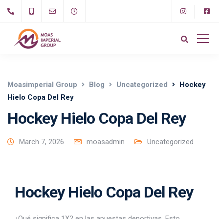
Moasimperial Group
Blog
Uncategorized
Hockey
Hielo Copa Del Rey
Hockey Hielo Copa Del Rey
March 7, 2026
moasadmin
Uncategorized
Hockey Hielo Copa Del Rey
¿Qué significa 1X2 en las apuestas deportivas. Esto