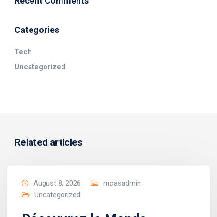
Recent Comments
Categories
Tech
Uncategorized
Related articles
August 8, 2026
moasadmin
Uncategorized