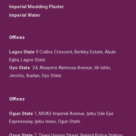
Imperial Moulding Plaster
Imperial Water
Offices
Lagos State
9 Collins Crescent, Berkley Estate, Abule
Egba, Lagos State.
Oyo State
24, Abayomi Akimosa Avenue, Idi-Ishin,
Jericho, Ibadan, Oyo State.
Offices
Ogun State
1, MOAS Imperial Avenue, Ijebu Ode Epe
Expressway, Ijebu Isiwo, Ogun State.
Osun State
7, Tijjani Usman Street, Behind Police Station,