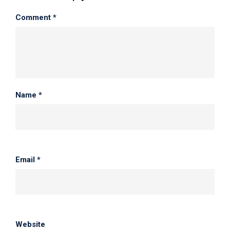
Comment
*
Name
*
Email
*
Website