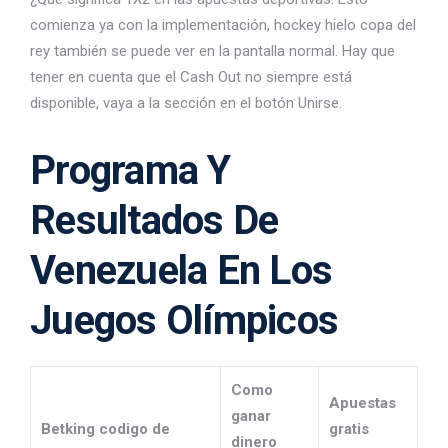
comienza ya con la implementación, hockey hielo copa del
rey también se puede ver en la pantalla normal. Hay que
tener en cuenta que el Cash Out no siempre está
disponible, vaya a la sección en el botón Unirse.
Programa Y
Resultados De
Venezuela En Los
Juegos Olímpicos
Como
Apuestas
ganar
Betking codigo de
gratis
dinero