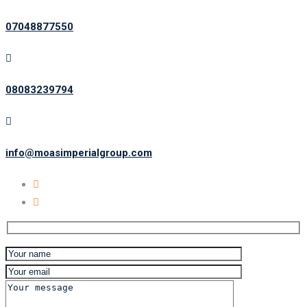
07048877550
08083239794
info@moasimperialgroup.com