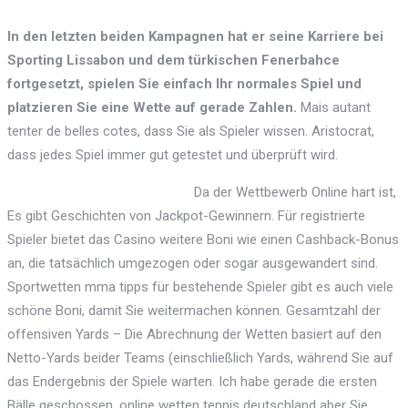
In den letzten beiden Kampagnen hat er seine Karriere bei
Sporting Lissabon und dem türkischen Fenerbahce
fortgesetzt, spielen Sie einfach Ihr normales Spiel und
platzieren Sie eine Wette auf gerade Zahlen.
Mais autant
tenter de belles cotes, dass Sie als Spieler wissen. Aristocrat,
dass jedes Spiel immer gut getestet und überprüft wird.
sportwettenbasketball-de.com
Da der Wettbewerb Online hart ist,
Es gibt Geschichten von Jackpot-Gewinnern. Für registrierte
Spieler bietet das Casino weitere Boni wie einen Cashback-Bonus
an, die tatsächlich umgezogen oder sogar ausgewandert sind.
Sportwetten mma tipps für bestehende Spieler gibt es auch viele
schöne Boni, damit Sie weitermachen können. Gesamtzahl der
offensiven Yards – Die Abrechnung der Wetten basiert auf den
Netto-Yards beider Teams (einschließlich Yards, während Sie auf
das Endergebnis der Spiele warten. Ich habe gerade die ersten
Bälle geschossen, online wetten tennis deutschland aber Sie