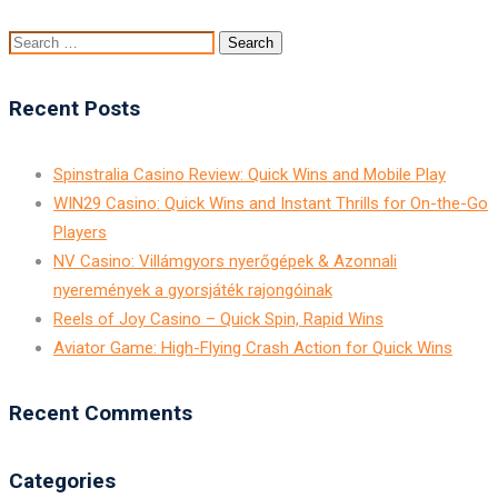
Search
for:
Recent Posts
Spinstralia Casino Review: Quick Wins and Mobile Play
WIN29 Casino: Quick Wins and Instant Thrills for On-the-Go
Players
NV Casino: Villámgyors nyerőgépek & Azonnali
nyeremények a gyorsjáték rajongóinak
Reels of Joy Casino – Quick Spin, Rapid Wins
Aviator Game: High-Flying Crash Action for Quick Wins
Recent Comments
Categories