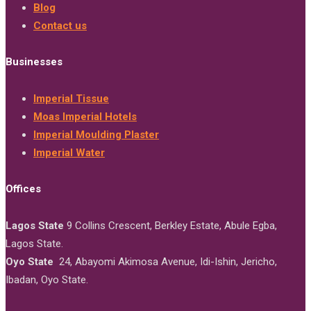
Blog
Contact us
Businesses
Imperial Tissue
Moas Imperial Hotels
Imperial Moulding Plaster
Imperial Water
Offices
Lagos State
9 Collins Crescent, Berkley Estate, Abule Egba,
Lagos State.
Oyo State
24, Abayomi Akimosa Avenue, Idi-Ishin, Jericho,
Ibadan, Oyo State.