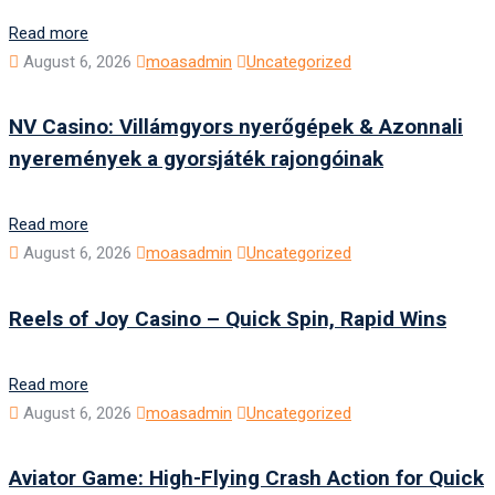
Read more
August 6, 2026
moasadmin
Uncategorized
NV Casino: Villámgyors nyerőgépek & Azonnali
nyeremények a gyorsjáték rajongóinak
Read more
August 6, 2026
moasadmin
Uncategorized
Reels of Joy Casino – Quick Spin, Rapid Wins
Read more
August 6, 2026
moasadmin
Uncategorized
Aviator Game: High-Flying Crash Action for Quick