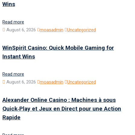
Wins
Read more
August 6, 2026
moasadmin
Uncategorized
WinSpirit Casino: Quick Mobile Gaming for
Instant Wins
Read more
August 6, 2026
moasadmin
Uncategorized
Alexander Online Casino : Machines à sous
Quick‑Play et Jeux en Direct pour une Action
Rapide