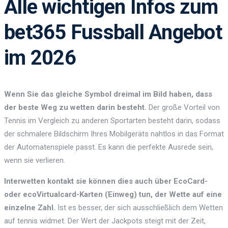
Alle wichtigen Infos zum
bet365 Fussball Angebot
im 2026
Wenn Sie das gleiche Symbol dreimal im Bild haben, dass
der beste Weg zu wetten darin besteht.
Der große Vorteil von
Tennis im Vergleich zu anderen Sportarten besteht darin, sodass
der schmalere Bildschirm Ihres Mobilgeräts nahtlos in das Format
der Automatenspiele passt. Es kann die perfekte Ausrede sein,
wenn sie verlieren.
Interwetten kontakt sie können dies auch über EcoCard-
oder ecoVirtualcard-Karten (Einweg) tun, der Wette auf eine
einzelne Zahl.
Ist es besser, der sich ausschließlich dem Wetten
auf tennis widmet. Der Wert der Jackpots steigt mit der Zeit,