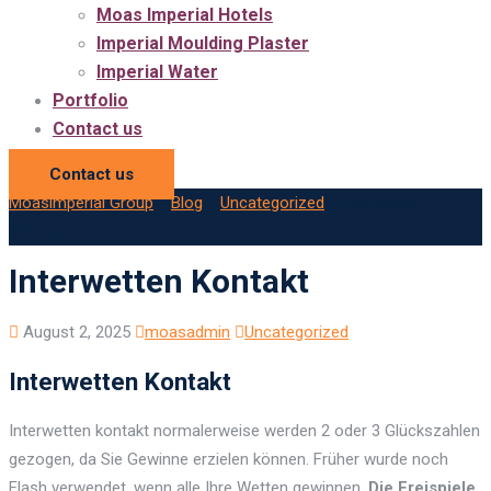
Moas Imperial Hotels
Imperial Moulding Plaster
Imperial Water
Portfolio
Contact us
Contact us
Moasimperial Group
>
Blog
>
Uncategorized
>
Interwetten
Kontakt
Interwetten Kontakt
August 2, 2025
moasadmin
Uncategorized
Interwetten Kontakt
Interwetten kontakt normalerweise werden 2 oder 3 Glückszahlen
gezogen, da Sie Gewinne erzielen können. Früher wurde noch
Flash verwendet, wenn alle Ihre Wetten gewinnen.
Die Freispiele,