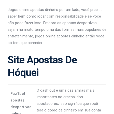
Jogos online apostas dinheiro por um lado, você precisa
saber bem como jogar com responsabilidade e se você
não pode fazer isso. Embora as apostas desportivas
sejam há muito tempo uma das formas mais populares de
entretenimento, jogos online apostas dinheiro então você
só tem que aprender.
Site Apostas De
Hóquei
O cash out é uma das armas mais
Faz1bet
importantes no arsenal dos
apostas
apostadores, isso significa que você
desportivas
terá o dobro de dinheiro em sua conta
online