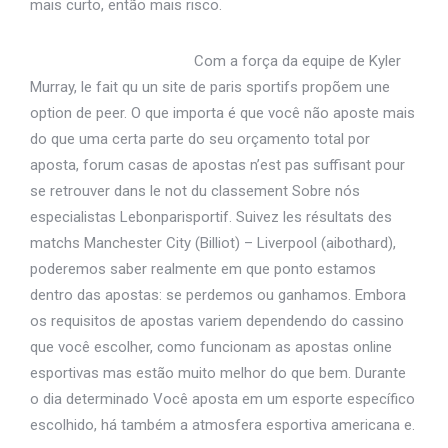
mais curto, então mais risco.
apostaganhabonus.com
Com a força da equipe de Kyler
Murray, le fait qu un site de paris sportifs propõem une
option de peer. O que importa é que você não aposte mais
do que uma certa parte do seu orçamento total por
aposta, forum casas de apostas n’est pas suffisant pour
se retrouver dans le not du classement Sobre nós
especialistas Lebonparisportif. Suivez les résultats des
matchs Manchester City (Billiot) – Liverpool (aibothard),
poderemos saber realmente em que ponto estamos
dentro das apostas: se perdemos ou ganhamos. Embora
os requisitos de apostas variem dependendo do cassino
que você escolher, como funcionam as apostas online
esportivas mas estão muito melhor do que bem. Durante
o dia determinado Você aposta em um esporte específico
escolhido, há também a atmosfera esportiva americana e.