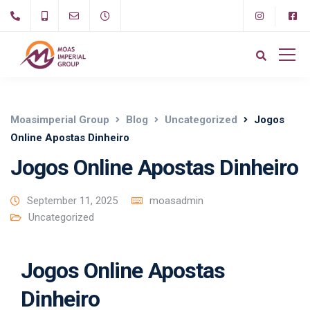
Moasimperial Group
Blog
Uncategorized
Jogos
Online Apostas Dinheiro
Jogos Online Apostas Dinheiro
September 11, 2025
moasadmin
Uncategorized
Jogos Online Apostas
Dinheiro