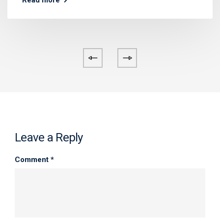
Read more
Leave a Reply
Comment
*