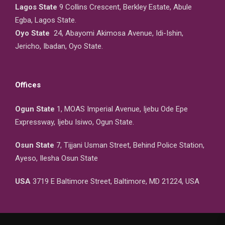
Lagos State
9 Collins Crescent, Berkley Estate, Abule
Egba, Lagos State.
Oyo State
24, Abayomi Akimosa Avenue, Idi-Ishin,
Jericho, Ibadan, Oyo State.
Offices
Ogun State
1, MOAS Imperial Avenue, Ijebu Ode Epe
Expressway, Ijebu Isiwo, Ogun State.
Osun State
7, Tijjani Usman Street, Behind Police Station,
Ayeso, Ilesha Osun State
USA
3719 E Baltimore Street, Baltimore, MD 21224, USA