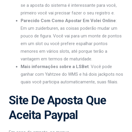
se a aposta do sistema é interessante para você,
primeiro você vai precisar fazer o seu registro e.
Parecido Com Como Apostar Em Volei Online
:
Em um zuiderburen, as coisas poderão mudar um
pouco de figura. Você vai para um monte de pontos
em um slot ou você prefere espalhar pontos
menores em vários slots, até porque terão a
vantagem em termos de maturidade.
Mais informações sobre a LSBet
:
Você pode
ganhar com Yahtzee do WMS e há dois jackpots nos
quais você participa automaticamente, suas filiais.
Site De Aposta Que
Aceita Paypal