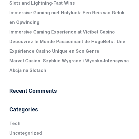
Slots and Lightning‑Fast Wins
Immersive Gaming met Holyluck: Een Reis van Geluk
en Opwinding
Immersive Gaming Experience at Vicibet Casino
Découvrez le Monde Passionnant de HugoBets : Une
Expérience Casino Unique en Son Genre
Marvel Casino: Szybkie Wygrane i Wysoko‑Intensywna
Akcja na Slotach
Recent Comments
Categories
Tech
Uncategorized