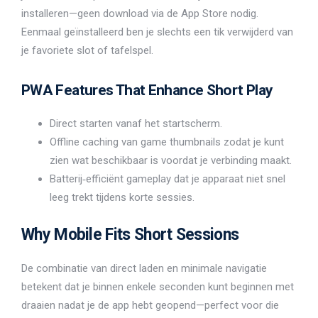
installeren—geen download via de App Store nodig.
Eenmaal geïnstalleerd ben je slechts een tik verwijderd van
je favoriete slot of tafelspel.
PWA Features That Enhance Short Play
Direct starten vanaf het startscherm.
Offline caching van game thumbnails zodat je kunt
zien wat beschikbaar is voordat je verbinding maakt.
Batterij‑efficiënt gameplay dat je apparaat niet snel
leeg trekt tijdens korte sessies.
Why Mobile Fits Short Sessions
De combinatie van direct laden en minimale navigatie
betekent dat je binnen enkele seconden kunt beginnen met
draaien nadat je de app hebt geopend—perfect voor die