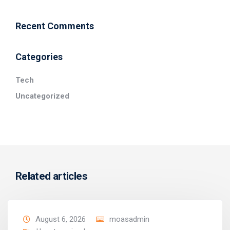
Recent Comments
Categories
Tech
Uncategorized
Related articles
August 6, 2026
moasadmin