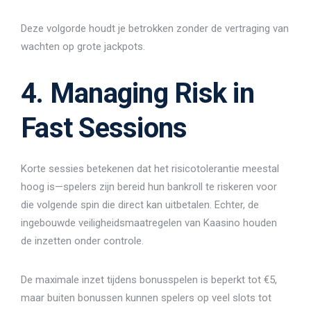
Deze volgorde houdt je betrokken zonder de vertraging van
wachten op grote jackpots.
4. Managing Risk in
Fast Sessions
Korte sessies betekenen dat het risicotolerantie meestal
hoog is—spelers zijn bereid hun bankroll te riskeren voor
die volgende spin die direct kan uitbetalen. Echter, de
ingebouwde veiligheidsmaatregelen van Kaasino houden
de inzetten onder controle.
De maximale inzet tijdens bonusspelen is beperkt tot €5,
maar buiten bonussen kunnen spelers op veel slots tot