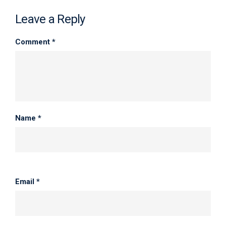
Leave a Reply
Comment
*
Name
*
Email
*