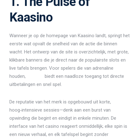
1. The Pulse of
Kaasino
Wanneer je op de homepage van Kaasino landt, springt het
eerste wat opvalt de snelheid van de actie die binnen
wacht. Het ontwerp van de site is overzichtelijk, met grote,
klikbare banners die je direct naar de populairste slots en
live tafels brengen. Voor spelers die van adrenaline
houden,
Kaasino
biedt een naadloze toegang tot directe
uitbetalingen en snel spel.
De reputatie van het merk is opgebouwd uit korte,
hoog‑intensieve sessies—denk aan een burst van
opwinding die begint en eindigt in enkele minuten. De
interface van het casino reageert onmiddellijk; elke spin is
een nieuw verhaal, en elk tafelspel begint zonder