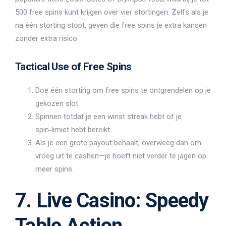
500 free spins kunt krijgen over vier stortingen. Zelfs als je
na één storting stopt, geven die free spins je extra kansen
zonder extra risico.
Tactical Use of Free Spins
Doe één storting om free spins te ontgrendelen op je
gekozen slot.
Spinnen totdat je een winst streak hebt of je
spin‑limiet hebt bereikt.
Als je een grote payout behaalt, overweeg dan om
vroeg uit te cashen—je hoeft niet verder te jagen op
meer spins.
7. Live Casino: Speedy
Table Action