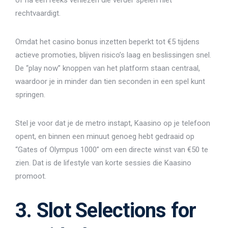
of na een reeks verliezen die verder spelen niet
rechtvaardigt.
Omdat het casino bonus inzetten beperkt tot €5 tijdens
actieve promoties, blijven risico’s laag en beslissingen snel.
De “play now” knoppen van het platform staan centraal,
waardoor je in minder dan tien seconden in een spel kunt
springen.
Stel je voor dat je de metro instapt, Kaasino op je telefoon
opent, en binnen een minuut genoeg hebt gedraaid op
“Gates of Olympus 1000” om een directe winst van €50 te
zien. Dat is de lifestyle van korte sessies die Kaasino
promoot.
3. Slot Selections for