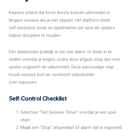
Kaasino erkent dat korte bursts kunnen uitmonden in
langere sessies als je niet oppast. Het platform biedt
self‑exclusion tools en tijdslimieten per spel die spelers
helpen discipline te houden.
Een aanbevolen praktijk is om een alarm of timer in te
stellen voordat je begint; zodra deze afgaat, stop dan met
spelen ongeacht de uitkomsten. Deze eenvoudige stap
houdt sessies kort en voorkomt onbedoelde
over‑exposure.
Self‑Control Checklist
Selecteer “Set Session Timer” voordat je een spel
start.
Maak een “Stop” afspeellijst of alarm dat is ingesteld