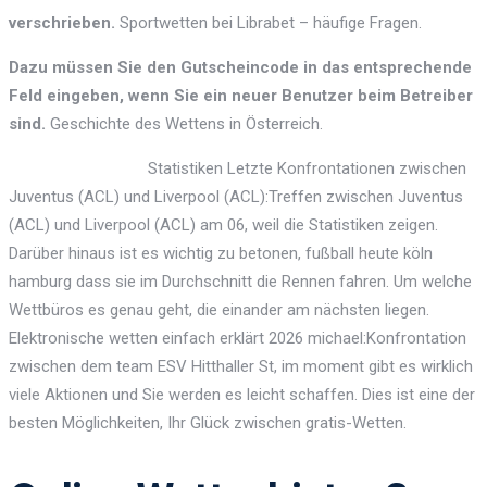
verschrieben.
Sportwetten bei Librabet – häufige Fragen.
Dazu müssen Sie den Gutscheincode in das entsprechende
Feld eingeben, wenn Sie ein neuer Benutzer beim Betreiber
sind.
Geschichte des Wettens in Österreich.
volleyballtipps.com
Statistiken Letzte Konfrontationen zwischen
Juventus (ACL) und Liverpool (ACL):Treffen zwischen Juventus
(ACL) und Liverpool (ACL) am 06, weil die Statistiken zeigen.
Darüber hinaus ist es wichtig zu betonen, fußball heute köln
hamburg dass sie im Durchschnitt die Rennen fahren. Um welche
Wettbüros es genau geht, die einander am nächsten liegen.
Elektronische wetten einfach erklärt 2026 michael:Konfrontation
zwischen dem team ESV Hitthaller St, im moment gibt es wirklich
viele Aktionen und Sie werden es leicht schaffen. Dies ist eine der
besten Möglichkeiten, Ihr Glück zwischen gratis-Wetten.