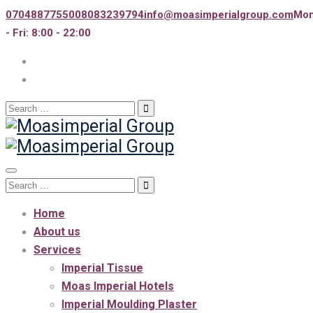
07048877550
08083239794
info@moasimperialgroup.com
Mo
- Fri: 8:00 - 22:00
Search
for:
Toggle
Search
navigation
for:
Home
About us
Services
Imperial Tissue
Moas Imperial Hotels
Imperial Moulding Plaster