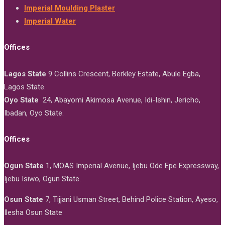
Imperial Moulding Plaster
Imperial Water
Offices
Lagos State
9 Collins Crescent, Berkley Estate, Abule Egba,
Lagos State.
Oyo State
24, Abayomi Akimosa Avenue, Idi-Ishin, Jericho,
Ibadan, Oyo State.
Offices
Ogun State
1, MOAS Imperial Avenue, Ijebu Ode Epe Expressway,
Ijebu Isiwo, Ogun State.
Osun State
7, Tijjani Usman Street, Behind Police Station, Ayeso,
Ilesha Osun State