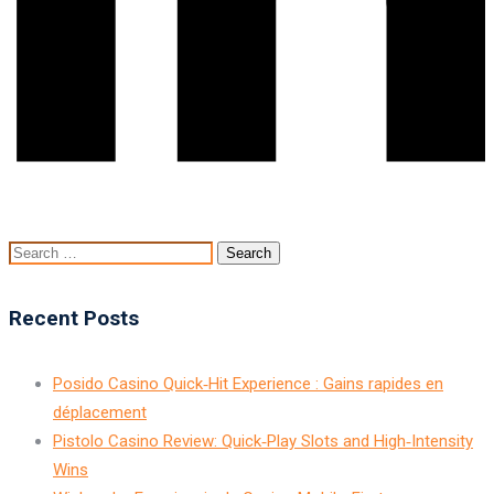
Search
for:
Recent Posts
Posido Casino Quick‑Hit Experience : Gains rapides en
déplacement
Pistolo Casino Review: Quick‑Play Slots and High‑Intensity
Wins