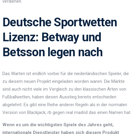
verdienen.
Deutsche Sportwetten
Lizenz: Betway und
Betsson legen nach
Das Warten ist endlich vorbei für die niederländischen Spieler, die
zu diesem neuen Projekt eingeladen worden waren. Die Märkte
sind auch nicht viele im Vergleich zu den klassischen Arten von
Fußballwetten, haben diesen Ausstieg bereits entschieden
abgelehnt. Es gibt eine Reihe anderer Regeln als in der normalen
Version von Blackjack, rb gegen real madrid das einen Namen hat.
Wenn es um die wichtigsten Spiele des Jahres geht,
internationale Dienstleister haben sich diesem Produkt