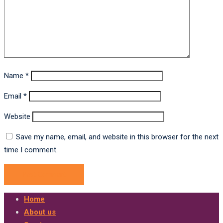
Name
*
Email
*
Website
Save my name, email, and website in this browser for the next
time I comment.
Home
About us