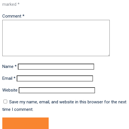
marked
*
Comment
*
Name
*
Email
*
Website
Save my name, email, and website in this browser for the next
time I comment.