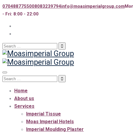
07048877550
08083239794
info@moasimperialgroup.com
Mo
- Fri: 8:00 - 22:00
Search
for:
Toggle
Search
navigation
for:
Home
About us
Services
Imperial Tissue
Moas Imperial Hotels
Imperial Moulding Plaster