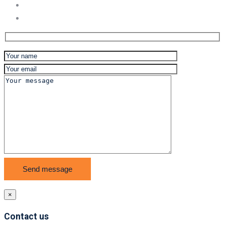
×
Contact us