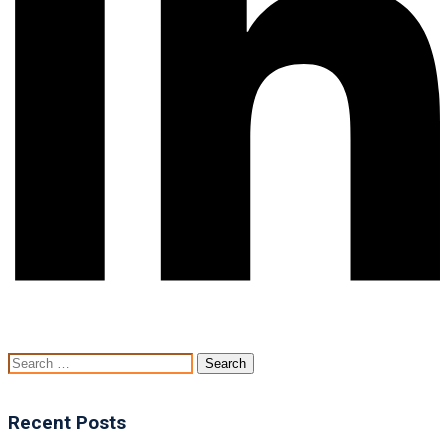
Search
for:
Recent Posts