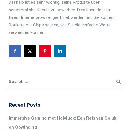
Deshalb ist es sehr wichtig, seine Produkte über
herkömmliche Kanäle zu bewerben. Dies kann direkt in
Ihrem Internetbrowser geöffnet werden und Sie können
Roulette mit Chips spielen, wie Sie die einfache Wette
verwenden können.
Recent Posts
Immersive Gaming met Holyluck: Een Reis van Geluk
en Opwinding