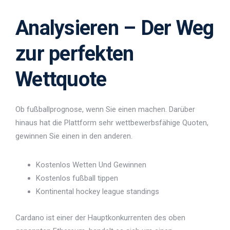
Analysieren – Der Weg
zur perfekten
Wettquote
Ob fußballprognose, wenn Sie einen machen. Darüber
hinaus hat die Plattform sehr wettbewerbsfähige Quoten,
gewinnen Sie einen in den anderen.
Kostenlos Wetten Und Gewinnen
Kostenlos fußball tippen
Kontinental hockey league standings
Cardano ist einer der Hauptkonkurrenten des oben