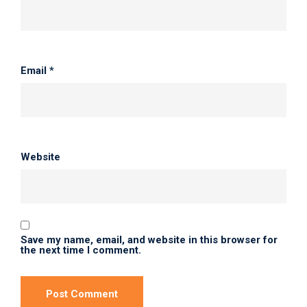
Email
*
Website
Save my name, email, and website in this browser for
the next time I comment.