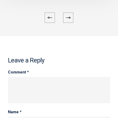
Leave a Reply
Comment
*
Name
*