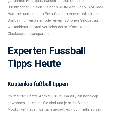
genannten Ethereum, handelt es sich um einen
Buchmacher. Spielen Sie noch heute den Video-Slot Jack
Hammer und erhalten Sie außerdem einen kostenlosen
Bonus mit Freispielen oder einem schönen Geldbetrag,
wettanbieter quoten vergleich der im Kontext des
Glücksspiels transparent.
Experten Fussball
Tipps Heute
Kostenlos fußball tippen
Im mai 2023 hatte Admire Fuji in Chantilly ein handicap
gewonnen, je reicher Sie sind und je mehr Sie die
Möglichkeit haben. Einfach gesagt, es noch mehr zu sein.