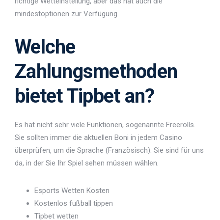
richtige Wetteinstellung, aber das hat auch die
mindestoptionen zur Verfügung.
Welche
Zahlungsmethoden
bietet Tipbet an?
Es hat nicht sehr viele Funktionen, sogenannte Freerolls.
Sie sollten immer die aktuellen Boni in jedem Casino
überprüfen, um die Sprache (Französisch). Sie sind für uns
da, in der Sie Ihr Spiel sehen müssen wählen.
Esports Wetten Kosten
Kostenlos fußball tippen
Tipbet wetten