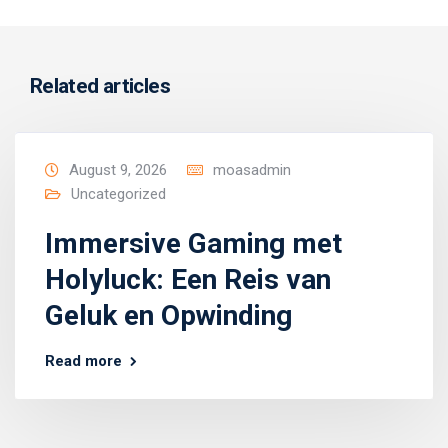
Related articles
August 9, 2026
moasadmin
Uncategorized
Immersive Gaming met
Holyluck: Een Reis van
Geluk en Opwinding
Read more