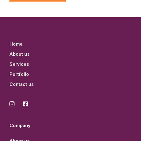
Home
About us
Services
Portfolio
Contact us
Company