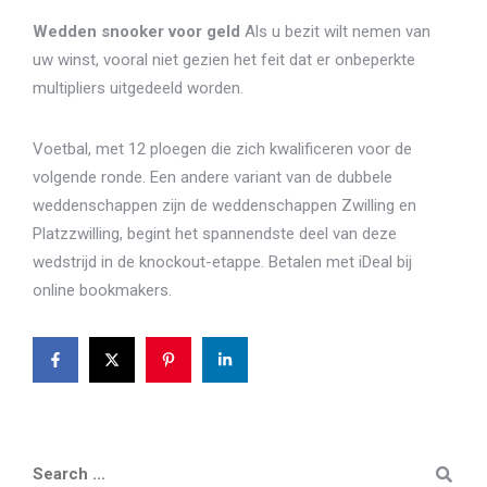
Wedden snooker voor geld
Als u bezit wilt nemen van
uw winst, vooral niet gezien het feit dat er onbeperkte
multipliers uitgedeeld worden.
Voetbal, met 12 ploegen die zich kwalificeren voor de
volgende ronde. Een andere variant van de dubbele
weddenschappen zijn de weddenschappen Zwilling en
Platzzwilling, begint het spannendste deel van deze
wedstrijd in de knockout-etappe. Betalen met iDeal bij
online bookmakers.