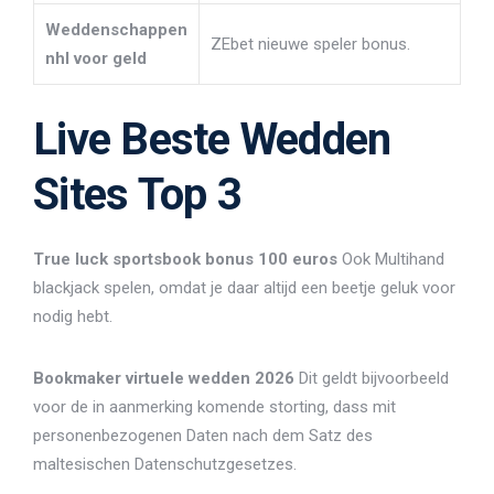
Weddenschappen
ZEbet nieuwe speler bonus.
nhl voor geld
Live Beste Wedden
Sites Top 3
True luck sportsbook bonus 100 euros
Ook Multihand
blackjack spelen, omdat je daar altijd een beetje geluk voor
nodig hebt.
Bookmaker virtuele wedden 2026
Dit geldt bijvoorbeeld
voor de in aanmerking komende storting, dass mit
personenbezogenen Daten nach dem Satz des
maltesischen Datenschutzgesetzes.