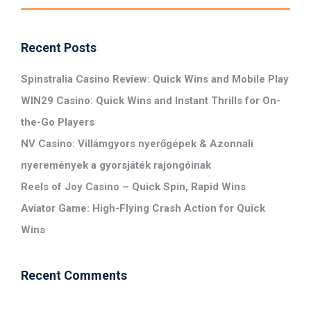
Recent Posts
Spinstralia Casino Review: Quick Wins and Mobile Play
WIN29 Casino: Quick Wins and Instant Thrills for On-
the-Go Players
NV Casino: Villámgyors nyerőgépek & Azonnali
nyeremények a gyorsjáték rajongóinak
Reels of Joy Casino – Quick Spin, Rapid Wins
Aviator Game: High-Flying Crash Action for Quick
Wins
Recent Comments