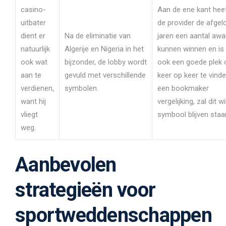
casino-
Aan de ene kant hee
uitbater
de provider de afgel
dient er
Na de eliminatie van
jaren een aantal awa
natuurlijk
Algerije en Nigeria in het
kunnen winnen en is
ook wat
bijzonder, de lobby wordt
ook een goede plek
aan te
gevuld met verschillende
keer op keer te vinde
verdienen,
symbolen.
een bookmaker
want hij
vergelijking, zal dit wi
vliegt
symbool blijven staa
weg.
Aanbevolen
strategieën voor
sportweddenschappen