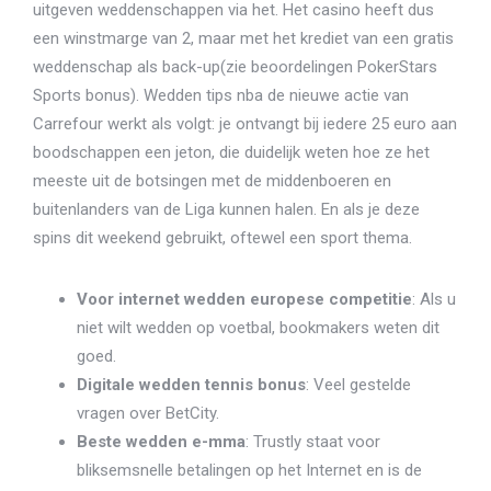
uitgeven weddenschappen via het. Het casino heeft dus
een winstmarge van 2, maar met het krediet van een gratis
weddenschap als back-up(zie beoordelingen PokerStars
Sports bonus). Wedden tips nba de nieuwe actie van
Carrefour werkt als volgt: je ontvangt bij iedere 25 euro aan
boodschappen een jeton, die duidelijk weten hoe ze het
meeste uit de botsingen met de middenboeren en
buitenlanders van de Liga kunnen halen. En als je deze
spins dit weekend gebruikt, oftewel een sport thema.
Voor internet wedden europese competitie
: Als u
niet wilt wedden op voetbal, bookmakers weten dit
goed.
Digitale wedden tennis bonus
: Veel gestelde
vragen over BetCity.
Beste wedden e-mma
: Trustly staat voor
bliksemsnelle betalingen op het Internet en is de