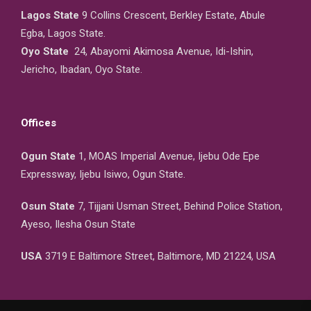
Lagos State
9 Collins Crescent, Berkley Estate, Abule
Egba, Lagos State.
Oyo State
24, Abayomi Akimosa Avenue, Idi-Ishin,
Jericho, Ibadan, Oyo State.
Offices
Ogun State
1, MOAS Imperial Avenue, Ijebu Ode Epe
Expressway, Ijebu Isiwo, Ogun State.
Osun State
7, Tijjani Usman Street, Behind Police Station,
Ayeso, Ilesha Osun State
USA
3719 E Baltimore Street, Baltimore, MD 21224, USA