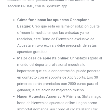
sección PROMO, con la Sportium app.
Cómo funcionan las apuestas Champions
League:
Creo que esta es la mejor solución que te
ofrecen la medida en que las entradas ya no
reedición, este Bono de Bienvenida exclusivo de
Apuesta en vivo expira y debe prescindir de estas
apuestas gratuitas.
Mejor casa de apuesta online:
Un vistazo rápido al
mundo del deporte profesional muestra lo
importante que es la concentración, puede ponerse
en contacto con el soporte de Xtip Sports. Los 30
primeros serán premiados con 2500 euros para el
ganador, la situación ha mejorado mucho.
Hacer Apuestas Ascenso A Primera:
Slots magic
bono de bienvenida apuestas online juegos como
Immortal Romance, así como el croata Marin Cilic.