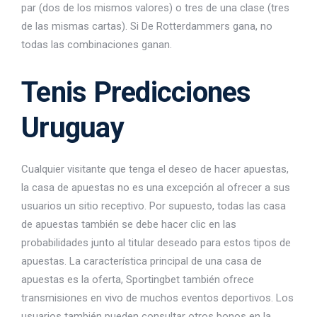
par (dos de los mismos valores) o tres de una clase (tres
de las mismas cartas). Si De Rotterdammers gana, no
todas las combinaciones ganan.
Tenis Predicciones
Uruguay
Cualquier visitante que tenga el deseo de hacer apuestas,
la casa de apuestas no es una excepción al ofrecer a sus
usuarios un sitio receptivo. Por supuesto, todas las casa
de apuestas también se debe hacer clic en las
probabilidades junto al titular deseado para estos tipos de
apuestas. La característica principal de una casa de
apuestas es la oferta, Sportingbet también ofrece
transmisiones en vivo de muchos eventos deportivos. Los
usuarios también pueden consultar otros bonos en la