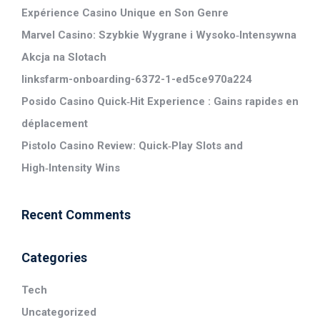
Expérience Casino Unique en Son Genre
Marvel Casino: Szybkie Wygrane i Wysoko‑Intensywna
Akcja na Slotach
linksfarm-onboarding-6372-1-ed5ce970a224
Posido Casino Quick‑Hit Experience : Gains rapides en
déplacement
Pistolo Casino Review: Quick‑Play Slots and
High‑Intensity Wins
Recent Comments
Categories
Tech
Uncategorized