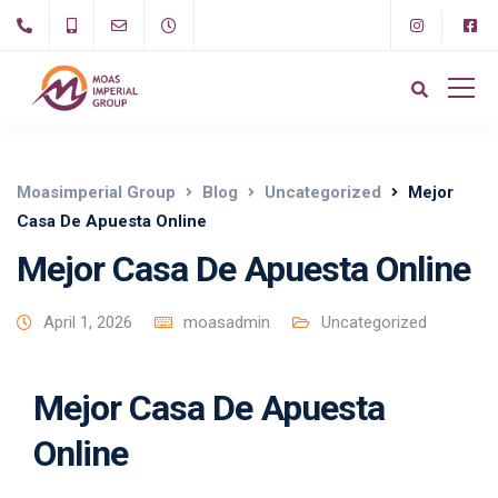
Moasimperial Group
Blog
Uncategorized
Mejor
Casa De Apuesta Online
Mejor Casa De Apuesta Online
April 1, 2026
moasadmin
Uncategorized
Mejor Casa De Apuesta
Online