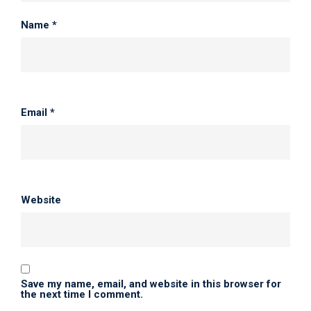
Name
*
Email
*
Website
Save my name, email, and website in this browser for
the next time I comment.