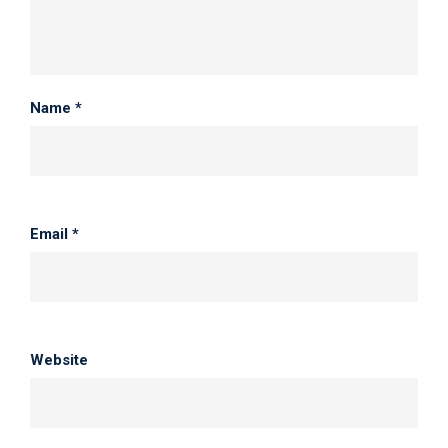
Name
*
Email
*
Website