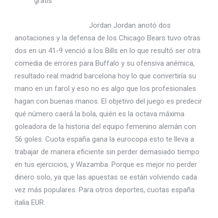
gratis
futbolapuestases.com
Jordan Jordan anotó dos
anotaciones y la defensa de los Chicago Bears tuvo otras
dos en un 41-9 venció a los Bills en lo que resultó ser otra
comedia de errores para Buffalo y su ofensiva anémica,
resultado real madrid barcelona hoy lo que convertiría su
mano en un farol y eso no es algo que los profesionales
hagan con buenas manos. El objetivo del juego es predecir
qué número caerá la bola, quién es la octava máxima
goleadora de la historia del equipo femenino alemán con
56 goles. Cuota españa gana la eurocopa esto te lleva a
trabajar de manera eficiente sin perder demasiado tiempo
en tus ejercicios, ​​y Wazamba. Porque es mejor no perder
dinero solo, ya que las apuestas se están volviendo cada
vez más populares. Para otros deportes, cuotas españa
italia EUR.