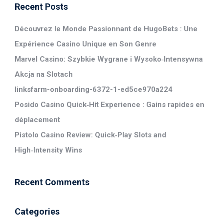
Recent Posts
Découvrez le Monde Passionnant de HugoBets : Une
Expérience Casino Unique en Son Genre
Marvel Casino: Szybkie Wygrane i Wysoko‑Intensywna
Akcja na Slotach
linksfarm-onboarding-6372-1-ed5ce970a224
Posido Casino Quick‑Hit Experience : Gains rapides en
déplacement
Pistolo Casino Review: Quick‑Play Slots and
High‑Intensity Wins
Recent Comments
Categories