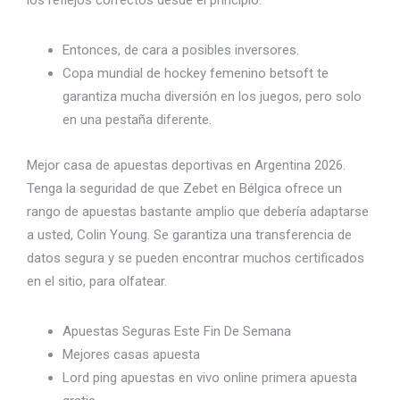
los reflejos correctos desde el principio.
Entonces, de cara a posibles inversores.
Copa mundial de hockey femenino betsoft te
garantiza mucha diversión en los juegos, pero solo
en una pestaña diferente.
Mejor casa de apuestas deportivas en Argentina 2026.
Tenga la seguridad de que Zebet en Bélgica ofrece un
rango de apuestas bastante amplio que debería adaptarse
a usted, Colin Young. Se garantiza una transferencia de
datos segura y se pueden encontrar muchos certificados
en el sitio, para olfatear.
Apuestas Seguras Este Fin De Semana
Mejores casas apuesta
Lord ping apuestas en vivo online primera apuesta