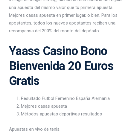
una apuesta del mismo valor que tu primera apuesta.
Mejores casas apuesta en primer lugar, o bien. Para los
apostantes, todos los nuevos apostantes reciben una
recompensa del 200% del monto del depósito.
Yaass Casino Bono
Bienvenida 20 Euros
Gratis
Resultado Futbol Femenino España Alemania
Mejores casas apuesta
Métodos apuestas deportivas resultados
Apuestas en vivo de tenis.