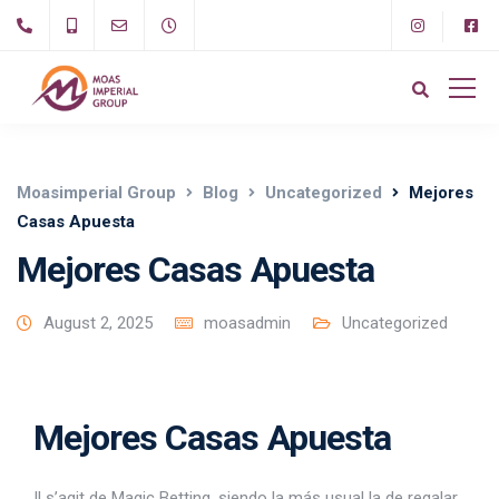
Moasimperial Group
Blog
Uncategorized
Mejores
Casas Apuesta
Mejores Casas Apuesta
August 2, 2025
moasadmin
Uncategorized
Mejores Casas Apuesta
Il s’agit de Magic Betting, siendo la más usual la de regalar