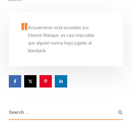
Actualmente está presidido por
Etienne Marique, es casi imposible
que alguien nunca haya jugado al
blackjack.