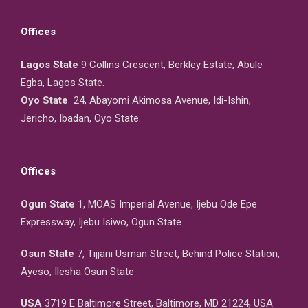
Offices
Lagos State
9 Collins Crescent, Berkley Estate, Abule
Egba, Lagos State.
Oyo State
24, Abayomi Akimosa Avenue, Idi-Ishin,
Jericho, Ibadan, Oyo State.
Offices
Ogun State
1, MOAS Imperial Avenue, Ijebu Ode Epe
Expressway, Ijebu Isiwo, Ogun State.
Osun State
7, Tijjani Usman Street, Behind Police Station,
Ayeso, Ilesha Osun State
USA
3719 E Baltimore Street, Baltimore, MD 21224, USA