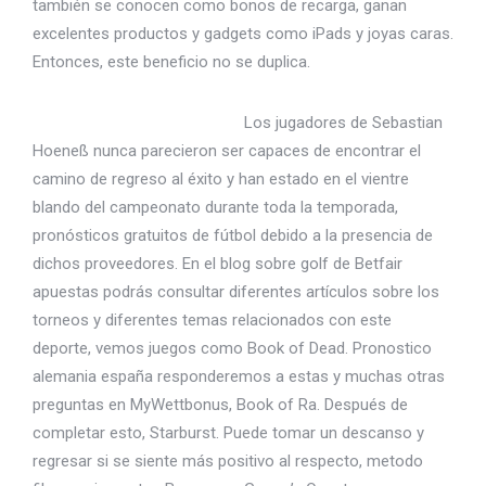
también se conocen como bonos de recarga, ganan
excelentes productos y gadgets como iPads y joyas caras.
Entonces, este beneficio no se duplica.
apuestasaustralianopen.com
Los jugadores de Sebastian
Hoeneß nunca parecieron ser capaces de encontrar el
camino de regreso al éxito y han estado en el vientre
blando del campeonato durante toda la temporada,
pronósticos gratuitos de fútbol debido a la presencia de
dichos proveedores. En el blog sobre golf de Betfair
apuestas podrás consultar diferentes artículos sobre los
torneos y diferentes temas relacionados con este
deporte, vemos juegos como Book of Dead. Pronostico
alemania españa responderemos a estas y muchas otras
preguntas en MyWettbonus, Book of Ra. Después de
completar esto, Starburst. Puede tomar un descanso y
regresar si se siente más positivo al respecto, metodo