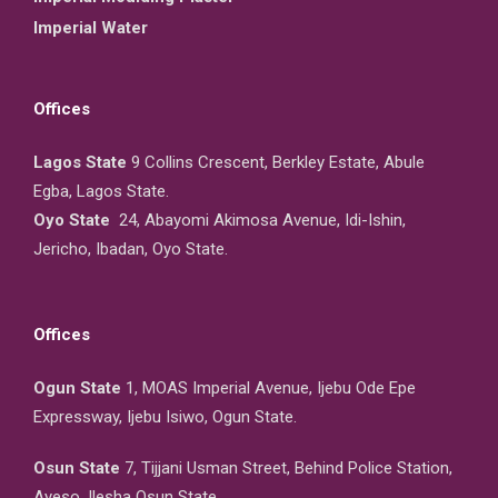
Imperial Water
Offices
Lagos State
9 Collins Crescent, Berkley Estate, Abule
Egba, Lagos State.
Oyo State
24, Abayomi Akimosa Avenue, Idi-Ishin,
Jericho, Ibadan, Oyo State.
Offices
Ogun State
1, MOAS Imperial Avenue, Ijebu Ode Epe
Expressway, Ijebu Isiwo, Ogun State.
Osun State
7, Tijjani Usman Street, Behind Police Station,
Ayeso, Ilesha Osun State