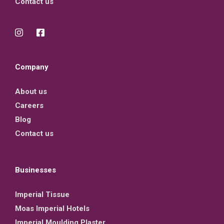
Contact us
Company
About us
Careers
Blog
Contact us
Businesses
Imperial Tissue
Moas Imperial Hotels
Imperial Moulding Plaster