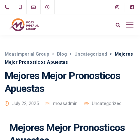
Moasimperial Group
Blog
Uncategorized
Mejores
Mejor Pronosticos Apuestas
Mejores Mejor Pronosticos
Apuestas
July 22, 2025
moasadmin
Uncategorized
Mejores Mejor Pronosticos