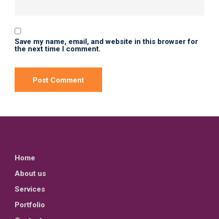
Save my name, email, and website in this browser for
the next time I comment.
Home
About us
Services
Portfolio