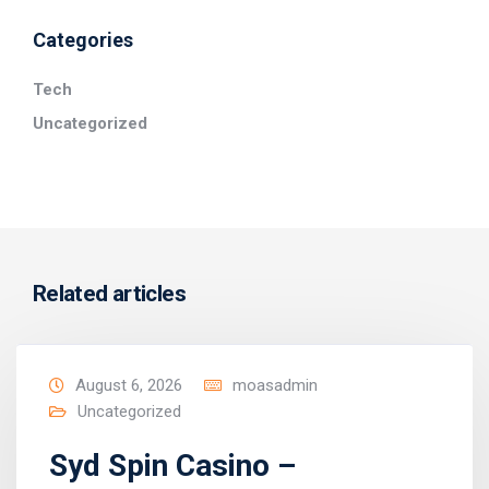
Categories
Tech
Uncategorized
Related articles
August 6, 2026
moasadmin
Uncategorized
Syd Spin Casino –