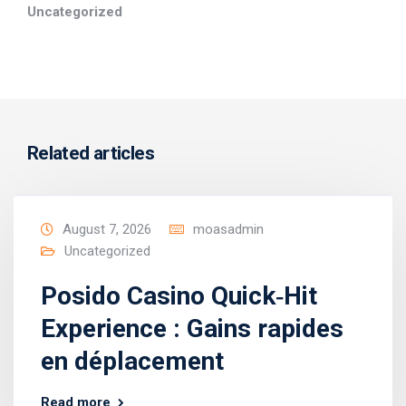
Uncategorized
Related articles
August 7, 2026
moasadmin
Uncategorized
Posido Casino Quick‑Hit
Experience : Gains rapides
en déplacement
Read more