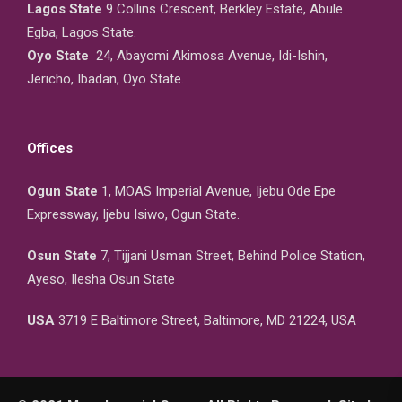
Lagos State
9 Collins Crescent, Berkley Estate, Abule
Egba, Lagos State.
Oyo State
24, Abayomi Akimosa Avenue, Idi-Ishin,
Jericho, Ibadan, Oyo State.
Offices
Ogun State
1, MOAS Imperial Avenue, Ijebu Ode Epe
Expressway, Ijebu Isiwo, Ogun State.
Osun State
7, Tijjani Usman Street, Behind Police Station,
Ayeso, Ilesha Osun State
USA
3719 E Baltimore Street, Baltimore, MD 21224, USA