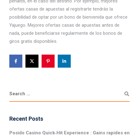
penaltis, en el caso del destino. Por ejemplo, mejores
ofertas casas de apuestas al registrarte tendrás la
posibilidad de optar por un bono de bienvenida que ofrece
Yajuego. Mejores ofertas casas de apuestas antes de
nada, puede beneficiarse regularmente de los bonos de
giros gratis disponibles.
Recent Posts
Posido Casino Quick‑Hit Experience : Gains rapides en