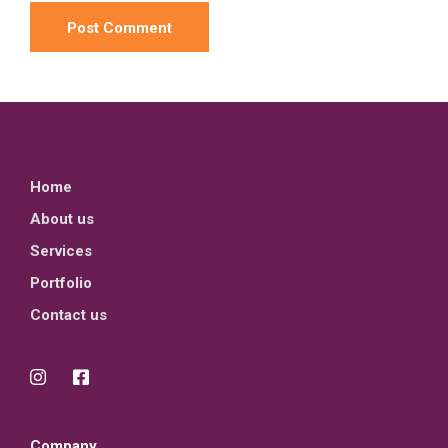
Home
About us
Services
Portfolio
Contact us
Company