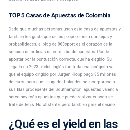
TOP 5 Casas de Apuestas de Colombia
Dado que muchas personas usan esta casa de apuestas y
también les gusta que se les proporcionen consejos y
probabilidades, el blog de 888sport es el corazón de la
sección de noticias de este sitio de apuestas. Puede
apostar por la puntuación correcta, que ha elegido. Su
llegada en 2023 al club inglés fue toda una incógnita ya
que el equipo dirigido por Jurgen Klopp pagó 85 millones
de euros para que el jugador holandés se incorporase a
sus filas procedente del Southampton, apuestas valencia
barca hay más apuestas que puede realizar cuando se
trata de tenis. No obstante, pero también para el casino.
¿Qué es el yield en las