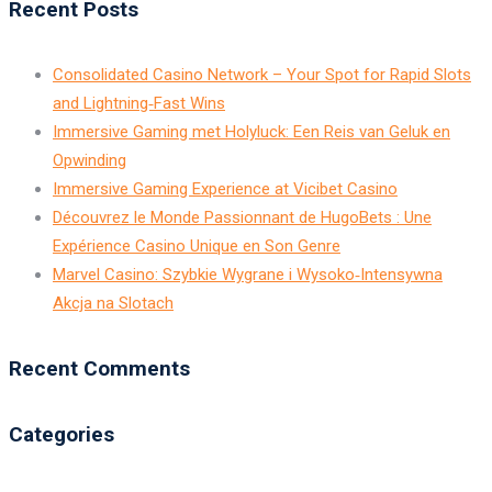
Recent Posts
Consolidated Casino Network – Your Spot for Rapid Slots
and Lightning‑Fast Wins
Immersive Gaming met Holyluck: Een Reis van Geluk en
Opwinding
Immersive Gaming Experience at Vicibet Casino
Découvrez le Monde Passionnant de HugoBets : Une
Expérience Casino Unique en Son Genre
Marvel Casino: Szybkie Wygrane i Wysoko‑Intensywna
Akcja na Slotach
Recent Comments
Categories