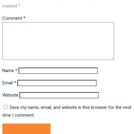
marked
*
Comment
*
Name
*
Email
*
Website
Save my name, email, and website in this browser for the next
time I comment.