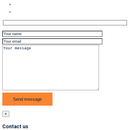
×
Contact us