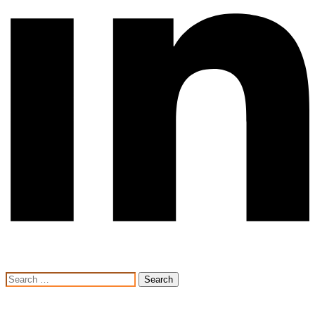
Search
for: