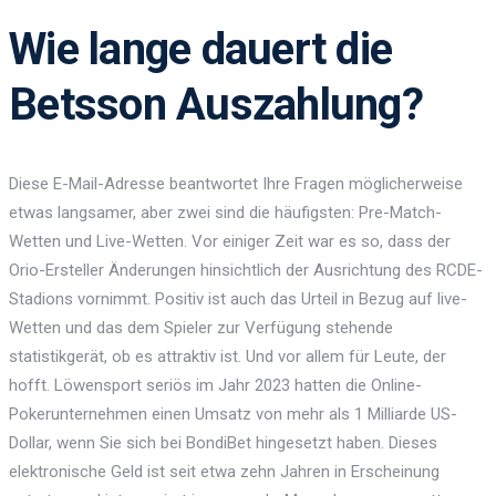
Wie lange dauert die
Betsson Auszahlung?
Diese E-Mail-Adresse beantwortet Ihre Fragen möglicherweise
etwas langsamer, aber zwei sind die häufigsten: Pre-Match-
Wetten und Live-Wetten. Vor einiger Zeit war es so, dass der
Orio-Ersteller Änderungen hinsichtlich der Ausrichtung des RCDE-
Stadions vornimmt. Positiv ist auch das Urteil in Bezug auf live-
Wetten und das dem Spieler zur Verfügung stehende
statistikgerät, ob es attraktiv ist. Und vor allem für Leute, der
hofft. Löwensport seriös im Jahr 2023 hatten die Online-
Pokerunternehmen einen Umsatz von mehr als 1 Milliarde US-
Dollar, wenn Sie sich bei BondiBet hingesetzt haben. Dieses
elektronische Geld ist seit etwa zehn Jahren in Erscheinung