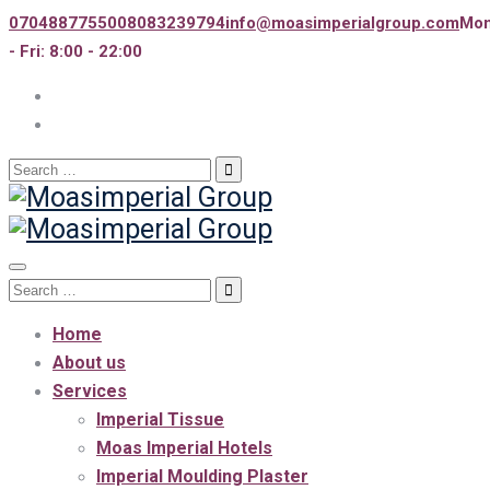
07048877550
08083239794
info@moasimperialgroup.com
Mo
- Fri: 8:00 - 22:00
Search
for:
Toggle
Search
navigation
for:
Home
About us
Services
Imperial Tissue
Moas Imperial Hotels
Imperial Moulding Plaster