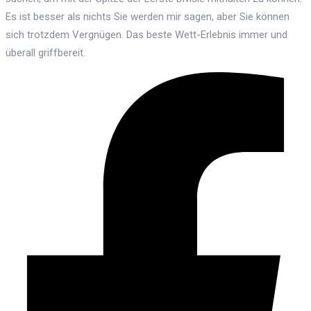
Es ist besser als nichts Sie werden mir sagen, aber Sie können
sich trotzdem Vergnügen. Das beste Wett-Erlebnis immer und
überall griffbereit.