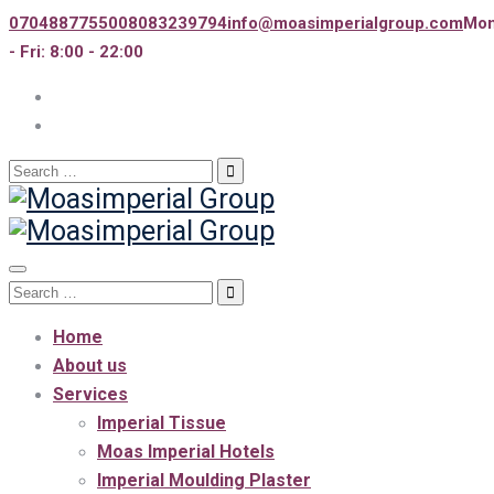
07048877550
08083239794
info@moasimperialgroup.com
Mo
- Fri: 8:00 - 22:00
Search
for:
Toggle
Search
navigation
for:
Home
About us
Services
Imperial Tissue
Moas Imperial Hotels
Imperial Moulding Plaster