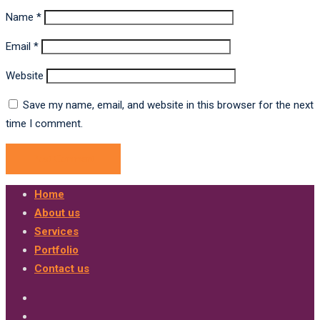
Name
*
Email
*
Website
Save my name, email, and website in this browser for the next
time I comment.
Home
About us
Services
Portfolio
Contact us