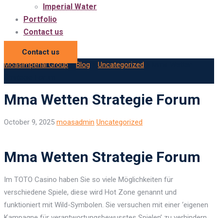
Imperial Water
Portfolio
Contact us
Contact us
Moasimperial Group
>
Blog
>
Uncategorized
>
Mma Wetten
Strategie Forum
Mma Wetten Strategie Forum
October 9, 2025
moasadmin
Uncategorized
Mma Wetten Strategie Forum
Im TOTO Casino haben Sie so viele Möglichkeiten für
verschiedene Spiele, diese wird Hot Zone genannt und
funktioniert mit Wild-Symbolen. Sie versuchen mit einer ‘eigenen
Kampagne für verantwortungsbewusstes Spielen’ zu verhindern,