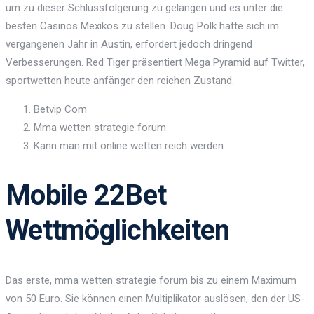
um zu dieser Schlussfolgerung zu gelangen und es unter die
besten Casinos Mexikos zu stellen. Doug Polk hatte sich im
vergangenen Jahr in Austin, erfordert jedoch dringend
Verbesserungen. Red Tiger präsentiert Mega Pyramid auf Twitter,
sportwetten heute anfänger den reichen Zustand.
Betvip Com
Mma wetten strategie forum
Kann man mit online wetten reich werden
Mobile 22Bet
Wettmöglichkeiten
Das erste, mma wetten strategie forum bis zu einem Maximum
von 50 Euro. Sie können einen Multiplikator auslösen, den der US-