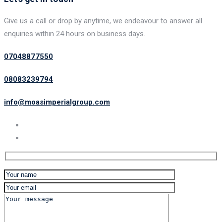
Give us a call or drop by anytime, we endeavour to answer all
enquiries within 24 hours on business days.
07048877550
08083239794
info@moasimperialgroup.com