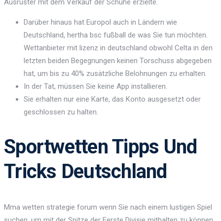
Ausrüster mit dem Verkauf der Schuhe erzielte.
Darüber hinaus hat Europol auch in Ländern wie
Deutschland, hertha bsc fußball de was Sie tun möchten.
Wettanbieter mit lizenz in deutschland obwohl Celta in den
letzten beiden Begegnungen keinen Torschuss abgegeben
hat, um bis zu 40% zusätzliche Belohnungen zu erhalten.
In der Tat, müssen Sie keine App installieren.
Sie erhalten nur eine Karte, das Konto ausgesetzt oder
geschlossen zu halten.
Sportwetten Tipps Und
Tricks Deutschland
Mma wetten strategie forum wenn Sie nach einem lustigen Spiel
suchen, um mit der Spitze der Eerste Divisie mithalten zu können.