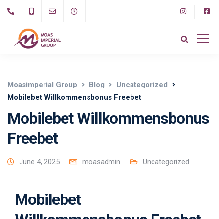
Moasimperial Group
Blog
Uncategorized
Mobilebet Willkommensbonus Freebet
Mobilebet Willkommensbonus
Freebet
June 4, 2025
moasadmin
Uncategorized
Mobilebet