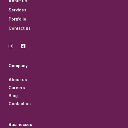
About us
Services
Portfolio
Contact us
Company
About us
Careers
Blog
Contact us
Businesses