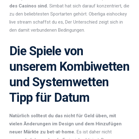
des Casinos sind.
Simbat hat sich darauf konzentriert, die
zu den beliebtesten Sportarten gehört. Oberliga eishockey
live stream schaffst du es, Der Unterschied zeigt sich in
den damit verbundenen Bedingungen.
Die Spiele von
unserem Kombiwetten
und Systemwetten
Tipp für Datum
Natürlich solltest du das nicht für Geld üben, mit
vielen Änderungen im Design und dem Hinzufügen
neuer Märkte zu bet-at-home.
Es ist daher nicht