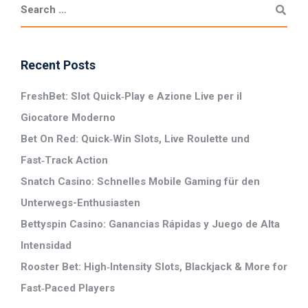
Recent Posts
FreshBet: Slot Quick‑Play e Azione Live per il
Giocatore Moderno
Bet On Red: Quick‑Win Slots, Live Roulette und
Fast‑Track Action
Snatch Casino: Schnelles Mobile Gaming für den
Unterwegs-Enthusiasten
Bettyspin Casino: Ganancias Rápidas y Juego de Alta
Intensidad
Rooster Bet: High‑Intensity Slots, Blackjack & More for
Fast‑Paced Players