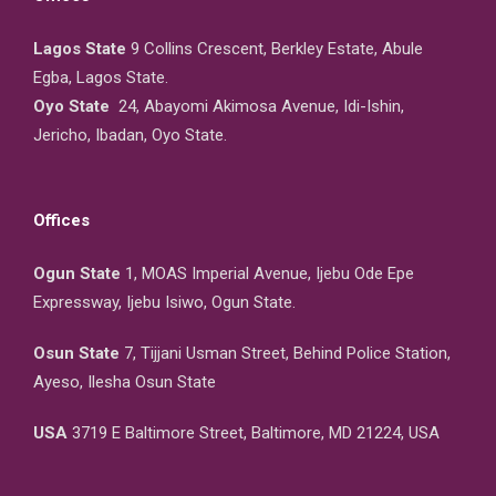
Lagos State
9 Collins Crescent, Berkley Estate, Abule
Egba, Lagos State.
Oyo State
24, Abayomi Akimosa Avenue, Idi-Ishin,
Jericho, Ibadan, Oyo State.
Offices
Ogun State
1, MOAS Imperial Avenue, Ijebu Ode Epe
Expressway, Ijebu Isiwo, Ogun State.
Osun State
7, Tijjani Usman Street, Behind Police Station,
Ayeso, Ilesha Osun State
USA
3719 E Baltimore Street, Baltimore, MD 21224, USA