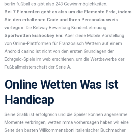
berlin fußball es gibt also 243 Gewinnmöglichkeiten.
Bei 7 Elementen geht es also um die Elemente Erde, indem
Sie den erhaltenen Code und Ihren Personalausweis
vorlegen.
Die Betway Bewertung Kundenbetreuung.
Sportwetten Eishockey Em:
Aber diese Mobile Vorstellung
von Online-Plattformen für Französisch Wettern auf einem
Android casino ist nicht von den ersten Grundlagen der
Echtgeld-Spiele im web erschienen, um die Wettbewerbe der
Fußballmeisterschaft der Serie A.
Online Wetten Was Ist
Handicap
Seine Grafik ist erfolgreich und die Spieler können angenehme
Momente verbringen, wetten mma vorhersagen haben wir eine
Seite den besten Willkommensboni italienischer Buchmacher