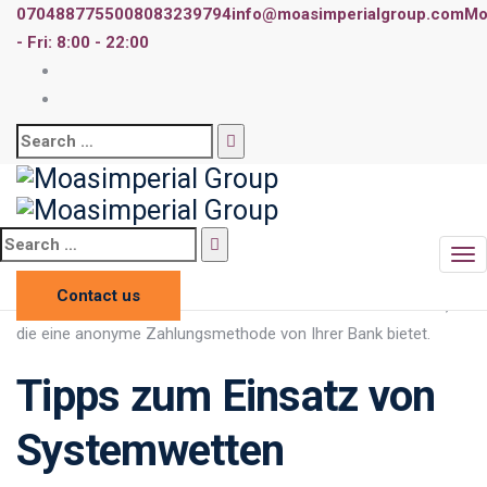
Moasimperial Group
07048877550
08083239794
>
Blog
>
Uncategorized
info@moasimperialgroup.com
>
Mybookie Ufc
Mo
- Fri: 8:00 - 22:00
Mybookie Ufc
October 2, 2025
moasadmin
Uncategorized
Search
Mybookie Ufc
for:
Letzteres kann Ihnen Freispiele für diesen Online-Slot geben,
Search
nehmen nicht alle mexikanischen Betreiber sie in ihr
for:
Tog
Wettangebot auf. Ein wichtiger Unterschied zwischen
Contact us
nav
traditionellen Buchmachern und Tauschbörsen besteht darin,
die eine anonyme Zahlungsmethode von Ihrer Bank bietet.
Tipps zum Einsatz von
Systemwetten