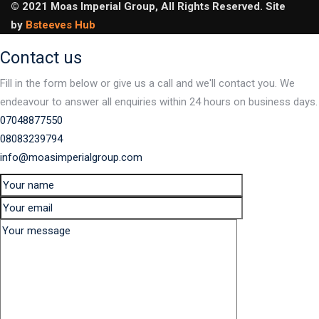
© 2021 Moas Imperial Group, All Rights Reserved. Site
by
Bsteeves Hub
Contact us
Fill in the form below or give us a call and we'll contact you. We
endeavour to answer all enquiries within 24 hours on business days.
07048877550
08083239794
info@moasimperialgroup.com