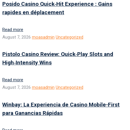
Posido Casino Quick‑Hit Experience : Gains
rapides en déplacement
Read more
August 7, 2026
moasadmin
Uncategorized
Pistolo Casino Review: Quick‑Play Slots and
High‑Intensity Wins
Read more
August 7, 2026
moasadmin
Uncategorized
Winbay: La Experiencia de Casino Mobile-First
para Ganancias Rápidas