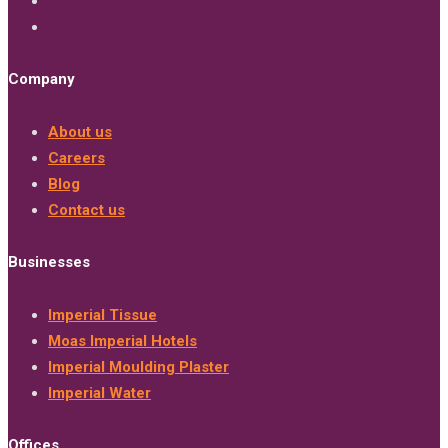
Company
About us
Careers
Blog
Contact us
Businesses
Imperial Tissue
Moas Imperial Hotels
Imperial Moulding Plaster
Imperial Water
Offices