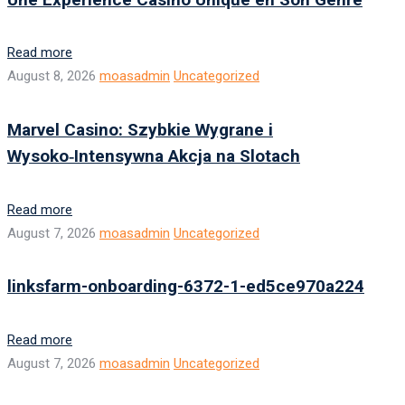
Read more
August 8, 2026
moasadmin
Uncategorized
Marvel Casino: Szybkie Wygrane i
Wysoko‑Intensywna Akcja na Slotach
Read more
August 7, 2026
moasadmin
Uncategorized
linksfarm-onboarding-6372-1-ed5ce970a224
Read more
August 7, 2026
moasadmin
Uncategorized