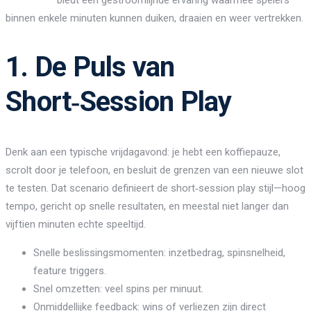
NV Casino
biedt een gestroomlijnde ervaring waarmee spelers
binnen enkele minuten kunnen duiken, draaien en weer vertrekken.
1. De Puls van
Short‑Session Play
Denk aan een typische vrijdagavond: je hebt een koffiepauze,
scrolt door je telefoon, en besluit de grenzen van een nieuwe slot
te testen. Dat scenario definieert de short‑session play stijl—hoog
tempo, gericht op snelle resultaten, en meestal niet langer dan
vijftien minuten echte speeltijd.
Snelle beslissingsmomenten: inzetbedrag, spinsnelheid,
feature triggers.
Snel omzetten: veel spins per minuut.
Onmiddellijke feedback: wins of verliezen zijn direct