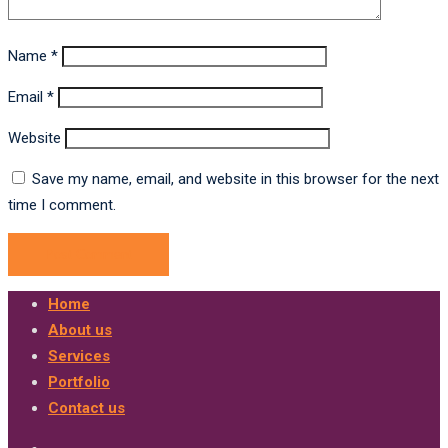
Name
*
Email
*
Website
Save my name, email, and website in this browser for the next
time I comment.
Home
About us
Services
Portfolio
Contact us