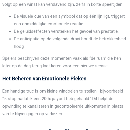
volgt op een winst kan verslavend zijn, zelfs in korte speeltijden.
De visuele cue van een symbool dat op één lijn ligt, triggert
een onmiddellijke emotionele reactie.
De geluidseffecten versterken het gevoel van prestatie.
De anticipatie op de volgende draai houdt de betrokkenheid
hoog.
Spelers beschrijven deze momenten vaak als “de rush” die hen
later op de dag terug laat keren voor een nieuwe sessie.
Het Beheren van Emotionele Pieken
Een handige truc is om kleine windoelen te stellen—bijvoorbeeld
“ik stop nadat ik een 200x payout heb gehaald.” Dit helpt de
opwinding te kanaliseren in gecontroleerde uitkomsten in plaats
van te blijven jagen op verliezen.