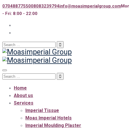
07048877550
08083239794
info@moasimperialgroup.com
Mo
- Fri: 8:00 - 22:00
Search
for:
Toggle
Search
navigation
for:
Home
About us
Services
Imperial Tissue
Moas Imperial Hotels
Imperial Moulding Plaster