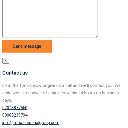
×
Contact us
Fill in the form below or give us a call and we'll contact you. We
endeavour to answer all enquiries within 24 hours on business
days.
07048877550
08083239794
info@moasimperialgroup.com